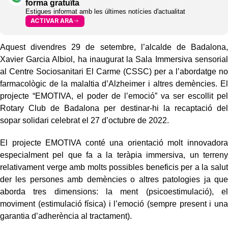
forma gratuïta
Estigues informat amb les últimes notícies d'actualitat
ACTIVAR ARA
Aquest divendres 29 de setembre, l’alcalde de Badalona,
Xavier Garcia Albiol, ha inaugurat la Sala Immersiva sensorial
al Centre Sociosanitari El Carme (CSSC) per a l’abordatge no
farmacològic de la malaltia d’Alzheimer i altres demències. El
projecte “EMOTIVA, el poder de l’emoció” va ser escollit pel
Rotary Club de Badalona per destinar-hi la recaptació del
sopar solidari celebrat el 27 d’octubre de 2022.
El projecte EMOTIVA conté una orientació molt innovadora
especialment pel que fa a la teràpia immersiva, un terreny
relativament verge amb molts possibles beneficis per a la salut
der les persones amb demències o altres patologies ja que
aborda tres dimensions: la ment (psicoestimulació), el
moviment (estimulació física) i l’emoció (sempre present i una
garantia d’adherència al tractament).