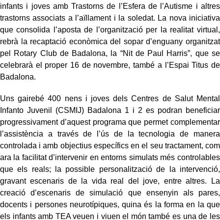
infants i joves amb Trastorns de l’Esfera de l’Autisme i altres
trastorns associats a l’aïllament i la soledat. La nova iniciativa
que consolida l’aposta de l’organització per la realitat virtual,
rebrà la recaptació econòmica del sopar d’enguany organitzat
pel Rotary Club de Badalona, la “Nit de Paul Harris”, que se
celebrarà el proper 16 de novembre, també a l’Espai Titus de
Badalona.
Uns gairebé 400 nens i joves dels Centres de Salut Mental
Infanto Juvenil (CSMIJ) Badalona 1 i 2 es podran beneficiar
progressivament d’aquest programa que permet complementar
l’assistència a través de l’ús de la tecnologia de manera
controlada i amb objectius específics en el seu tractament, com
ara la facilitat d’intervenir en entorns simulats més controlables
que els reals; la possible personalització de la intervenció,
gravant escenaris de la vida real del jove, entre altres. La
creació d’escenaris de simulació que ensenyin als pares,
docents i persones neurotípiques, quina és la forma en la que
els infants amb TEA veuen i viuen el món també es una de les