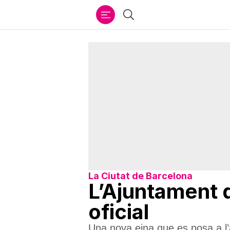
Ir
Cercar
al
contenido
La Ciutat de Barcelona
L’Ajuntament 
oficial
Una nova eina que es posa a l’a