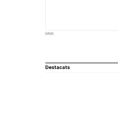
0/500
Destacats