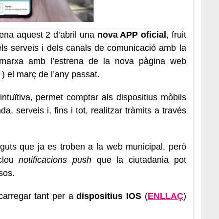
rena aquest 2 d’abril una
nova APP oficial
, fruit
els serveis i dels canals de comunicació amb la
 marxa amb l’estrena de la nova pàgina web
) el març de l’any passat.
 intuïtiva, permet comptar als dispositius mòbils
a, serveis i, fins i tot, realitzar tràmits a través
nguts que ja es troben a la web municipal, però
nclou
notificacions push
que la ciutadania pot
sos.
carregar tant per a
dispositius IOS
(
ENLLAÇ
)