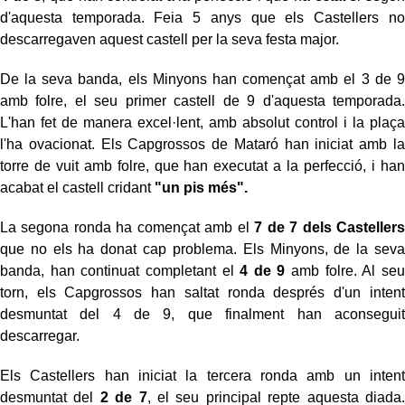
d'aquesta temporada. Feia 5 anys que els Castellers no
descarregaven aquest castell per la seva festa major.
De la seva banda, els Minyons han començat amb el 3 de 9
amb folre, el seu primer castell de 9 d'aquesta temporada.
L'han fet de manera excel·lent, amb absolut control i la plaça
l'ha ovacionat. Els Capgrossos de Mataró han iniciat amb la
torre de vuit amb folre, que han executat a la perfecció, i han
acabat el castell cridant
"un pis més".
La segona ronda ha començat amb el
7 de 7 dels Castellers
que no els ha donat cap problema. Els Minyons, de la seva
banda, han continuat completant el
4 de 9
amb folre. Al seu
torn, els Capgrossos han saltat ronda després d'un intent
desmuntat del 4 de 9, que finalment han aconseguit
descarregar.
Els Castellers han iniciat la tercera ronda amb un intent
desmuntat del
2 de 7
, el seu principal repte aquesta diada.