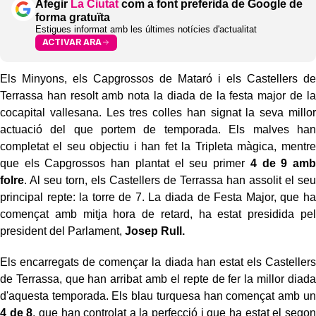
Afegir
La Ciutat
com a font preferida de Google de
forma gratuïta
Estigues informat amb les últimes notícies d'actualitat
ACTIVAR ARA
Els Minyons, els Capgrossos de Mataró i els Castellers de
Terrassa han resolt amb nota la diada de la festa major de la
cocapital vallesana. Les tres colles han signat la seva millor
actuació del que portem de temporada. Els malves han
completat el seu objectiu i han fet la Tripleta màgica, mentre
que els Capgrossos han plantat el seu primer
4 de 9 amb
folre
. Al seu torn, els Castellers de Terrassa han assolit el seu
principal repte: la torre de 7. La diada de Festa Major, que ha
començat amb mitja hora de retard, ha estat presidida pel
president del Parlament,
Josep Rull.
Els encarregats de començar la diada han estat els Castellers
de Terrassa, que han arribat amb el repte de fer la millor diada
d'aquesta temporada. Els blau turquesa han començat amb un
4 de 8
, que han controlat a la perfecció i que ha estat el segon