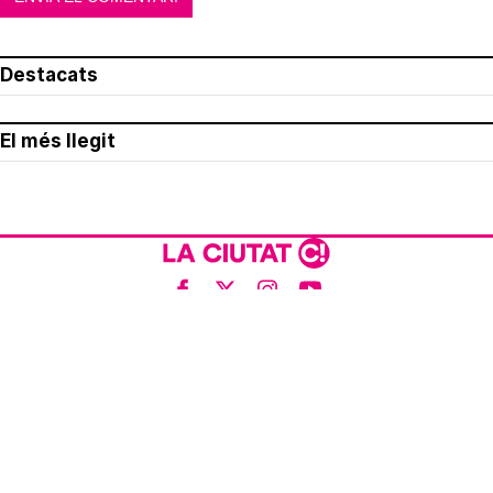
Destacats
El més llegit
Avís legal
Política de privacitat
Política de cookies
Qui som
Contacte
Xarxes socials