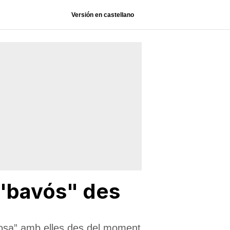
Versión en castellano
 "bavós" des
vosa” amb elles des del moment