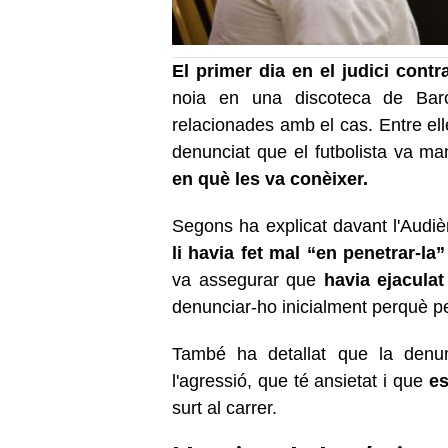
El primer dia en el judici contr
noia en una discoteca de Barc
relacionades amb el cas. Entre el
denunciat que el futbolista va ma
en què les va conèixer.
Segons ha explicat davant l'Audi
li havia fet mal “en penetrar-la”
va assegurar que
havia ejaculat
denunciar-ho inicialment perquè p
També ha detallat que la denun
l'agressió, que té ansietat i que
es
surt al carrer.