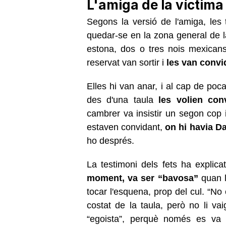
L'amiga de la víctima
Segons la versió de l'amiga, les t
quedar-se en la zona general de 
estona, dos o tres nois mexican
reservat van sortir i
les van convi
Elles hi van anar, i al cap de poc
des d'una taula
les volien con
cambrer va insistir un segon cop i
estaven convidant,
on hi havia D
ho després.
La testimoni dels fets ha explic
moment, va ser “bavosa”
quan li
tocar l'esquena, prop del cul. “No 
costat de la taula, però no li vai
“egoista”, perquè només es va 