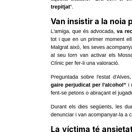
trepitjat
”.
Van insistir a la noi
L'amiga, que és advocada,
va re
tot i que en un primer moment ell
Malgrat això, les seves acompanyan
al seu torn van activar els Moss
Clínic per fer-li una valoració.
Preguntada sobre l'estat d'Alves
gaire perjudicat per l'alcohol”
i 
fent-se petons o abraçant el juga
Durant els dies següents, les d
denunciar i van acompanyar-la a c
La víctima té ansieta