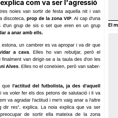
 explica com va ser l'agressió
res noies van sortir de festa aquella nit i van
la discoteca,
prop de la zona VIP
. Al cap d'una
El m
s d'un grup de sis o set que eren en un grup
dar a anar amb ells.
a estona, un cambrer es va apropar i va dir que
vidar a cava
. Elles ho van rebutjar, però el
 finalment van dirigir-se a la taula des d'on les
ani Alves
. Elles no el coneixien, però van saber-
at que
l'actitud del futbolista, ja des d'aquell
 va voler fer els dos petons de salutació i li va
em va agradar l'actitud i me'n vaig anar a l'altre
g dir res”, explica. La noia explica que va ser
preocupar de sortir ella mateixa de la zona