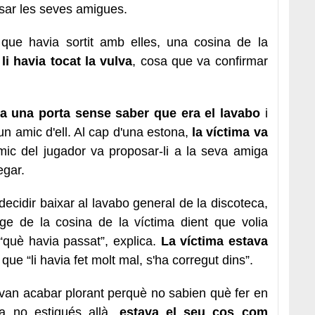
isar les seves amigues.
a que havia sortit amb elles, una cosina de la
 li havia tocat la vulva
, cosa que va confirmar
a una porta sense saber que era el lavabo
i
n amic d'ell. Al cap d'una estona,
la víctima va
amic del jugador va proposar-li a la seva amiga
egar.
decidir baixar al lavabo general de la discoteca,
ge de la cosina de la víctima dient que volia
què havia passat”, explica.
La víctima estava
 que “li havia fet molt mal, s'ha corregut dins”.
 van acabar plorant perquè no sabien què fer en
la no estigués allà,
estava el seu cos com