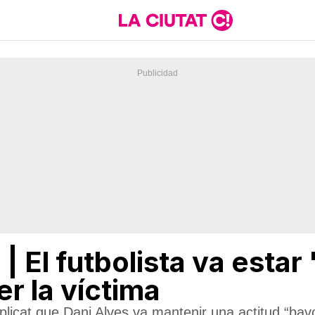
 El futbolista va estar
r la víctima
plicat que Dani Alves va mantenir una actitud “ba