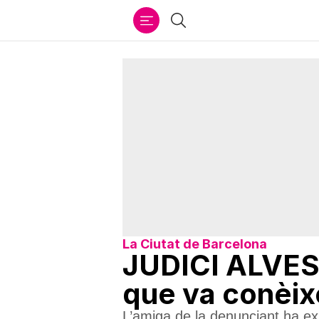
Ir
Cercar
al
contenido
La Ciutat de Barcelona
JUDICI ALVES |
que va conèixe
L’amiga de la denunciant ha ex