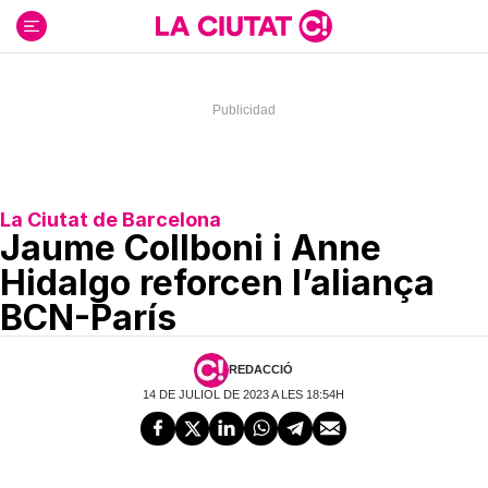
Ir
al
contenido
La Ciutat de Barcelona
Jaume Collboni i Anne
Hidalgo reforcen l’aliança
BCN-París
REDACCIÓ
14 DE JULIOL DE 2023 A LES 18:54H