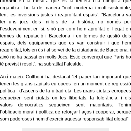
consell
en la mesura que és la tercera cita olímpica que
organitza i ho fa de manera “molt moderna i molt sostenible,
fent les inversions justes i reaprofitant espais”. “Barcelona va
fer uns jocs dels millors de la història, no només per
l’esdeveniment en si, sinó per com hem aprofitat el llegat en
termes de reputació i Barcelona i en termes de gestió dels
espais, dels equipaments que es van construir i que hem
reaprofitat, tots en ús i al servei de la ciutadania de Barcelona, i
això no ha passat en molts Jocs. Estic convençut que París ho
té previst i resolt”, ha subratllat l’alcalde.
Així mateix Collboni ha destacat “el paper tan important que
tenen les grans capitals europees en un moment de regressió
política i d’ascens de la ultradreta. Les grans ciutats europees
segueixen sent ciutats on les llibertats, la tolerància, i els
valors democràtics segueixen sent majoritaris. Tenim
l’obligació moral i política de reforçar llaços i cooperar, perquè
som poderoses i hem d’exercir aquesta responsabilitat global”.