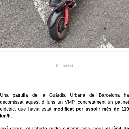
Una patrulla de la Guàrdia Urbana de Barcelona ha
decomissat aquest dilluns un VMP, concretament un patinet
elèctric, que havia estat
modificat per assolir més de 110
km/h.
Així doncs, el vehicle podia superar amb creus
el límit de