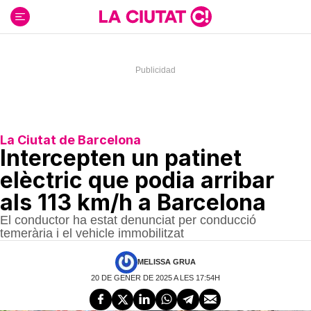
Ir
al
contenido
La Ciutat de Barcelona
Intercepten un patinet
elèctric que podia arribar
als 113 km/h a Barcelona
El conductor ha estat denunciat per conducció
temerària i el vehicle immobilitzat
MELISSA GRUA
20 DE GENER DE 2025 A LES 17:54H