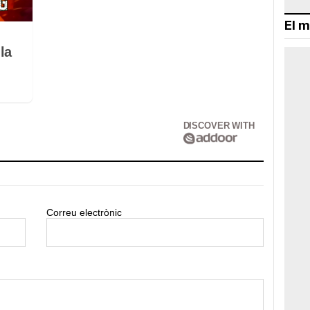
El m
la
DISCOVER WITH
Correu electrònic