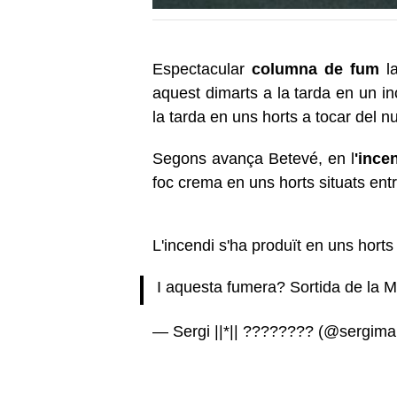
Espectacular
columna de fum
la
aquest dimarts a la tarda en un in
la tarda en uns horts a tocar del nus
Segons avança Betevé, en l
'ince
foc crema en uns horts situats entr
L'incendi s'ha produït en uns horts 
I aquesta fumera? Sortida de la 
— Sergi ||*|| ???????? (@sergim