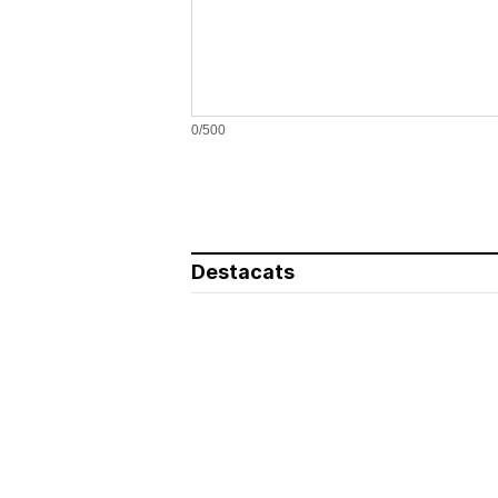
0/500
Destacats