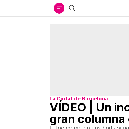
Ir
Cercar
al
contenido
La Ciutat de Barcelona
VÍDEO | Un inc
gran columna
El foc crema en uns horts situa