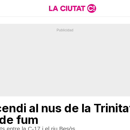
endi al nus de la Trinit
 de fum
ts entre la C-17 i el riu Besòs