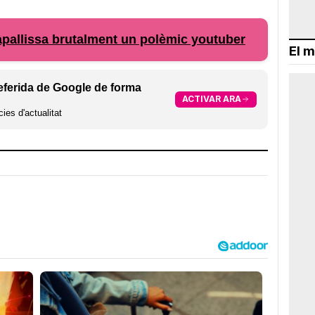
apallissa brutalment un polèmic youtuber
El m
eferida de Google de forma
ACTIVAR ARA
ies d'actualitat