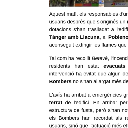
Aquest matí, els responsables d'u
usuaris després que s'originés un
i
dotacions s'han traslladat a l'edi
Tànger amb Llacuna,
al
Pobleno
aconseguit extingir les flames qu
Tal com ha recollit
Betevé
, l'incen
residents han estat
evacuats 
intervenció ha evitat que algun de
Bombers
no s'han allargat més de
L'avís ha arribat a emergències g
terrat
de l'edifici. En arribar pe
estructura de fusta, però s'han no
els Bombers han recordat als r
usuaris, sinó que l'actuació més ef