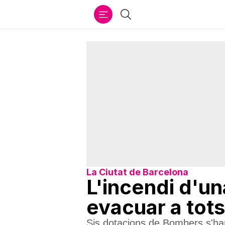
Ir
Cercar
al
contenido
La Ciutat de Barcelona
L'incendi d'un
evacuar a tots
Sis dotacions de Bombers s'han 