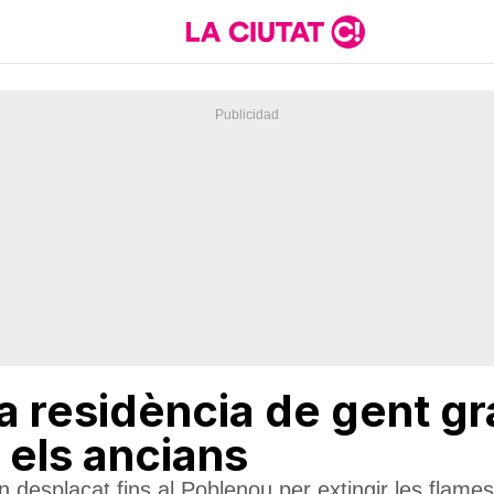
a residència de gent gr
 els ancians
desplaçat fins al Poblenou per extingir les flames 