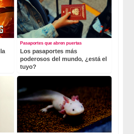
Pasaportes que abren puertas
la
Los pasaportes más
poderosos del mundo, ¿está el
tuyo?