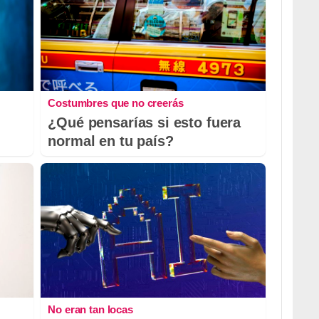
Costumbres que no creerás
¿Qué pensarías si esto fuera
normal en tu país?
No eran tan locas