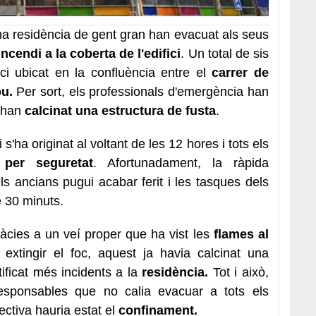
na residència de gent gran han evacuat als seus
ncendi a la coberta de l'edifici
. Un total de sis
fici ubicat en la confluència entre el
carrer de
u.
Per sort, els professionals d'emergència han
e han
calcinat una estructura de fusta
.
di s'ha originat al voltant de les 12 hores i tots els
per seguretat
. Afortunadament, la ràpida
ls ancians pugui acabar ferit i les tasques dels
 30 minuts.
ràcies a un veí proper que ha vist les
flames al
r extingir el foc, aquest ja havia calcinat una
tificat més incidents a la
residència.
Tot i això,
esponsables que no calia evacuar a tots els
ectiva hauria estat el
confinament.