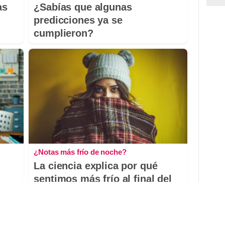
as
¿Sabías que algunas
predicciones ya se
cumplieron?
¿Notas más frío de noche?
La ciencia explica por qué
sentimos más frío al final del
día
DISCOVER WITH