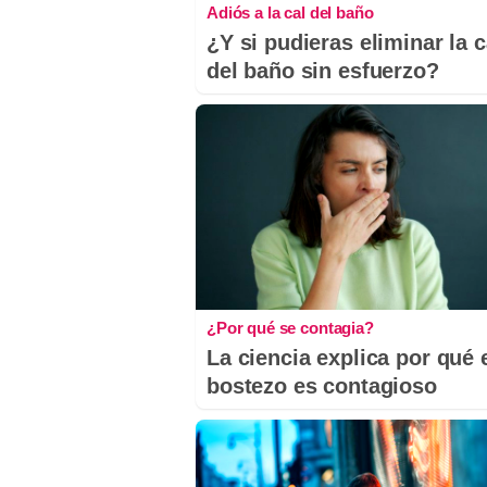
Adiós a la cal del baño
¿Y si pudieras eliminar la c
del baño sin esfuerzo?
¿Por qué se contagia?
La ciencia explica por qué 
bostezo es contagioso