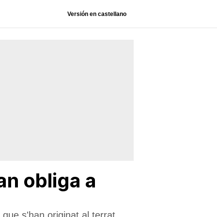
Versión en castellano
an obliga a
que s'han originat al terrat