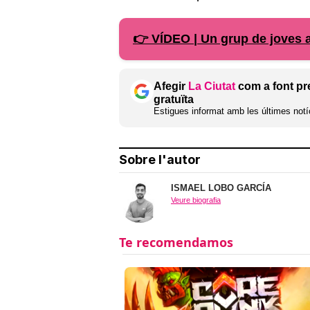
👉 VÍDEO | Un grup de joves 
Afegir
La Ciutat
com a font pr
gratuïta
Estigues informat amb les últimes notíc
Sobre l'autor
ISMAEL LOBO GARCÍA
Veure biografia