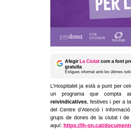
Afegir
La Ciutat
com a font pr
gratuïta
Estigues informat amb les últimes notíc
L’Hospitalet ja està a punt per ce
un programa que compta
reivindicatives
, festives i per a 
del Centre d’Atenció i Informaci
grups de dones de la ciutat i de d
aquí:
https://lh-on.cat/document