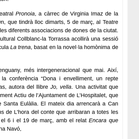
eatral
Pronoia
, a càrrec de Virginia Imaz de la
, que tindrà lloc dimarts, 5 de març, al Teatre
 les diferents associacions de dones de la ciutat.
tural Collblanc-la Torrassa acollirà una sessió
ícula
La trena
, basat en la novel·la homònima de
enguany, més intergeneracional que mai. Així,
 la conferència “Dona i envelliment, un repte
as, autora del llibre
Jo, vella
. Una activitat que
ment Actiu de l’Ajuntament de L’Hospitalet, que
 Santa Eulàlia. El mateix dia arrencarà a Can
s de L’hora del conte que arribaran a totes les
e el 6 i el 19 de març, amb el relat
Encara que
gna Navó,