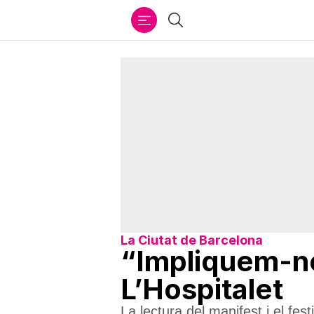
Ir
Cercar
al
contenido
La Ciutat de Barcelona
“Impliquem-nos
L’Hospitalet
La lectura del manifest i el fes