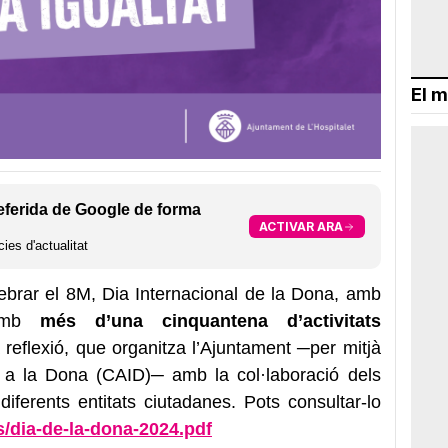
El m
eferida de Google de forma
ACTIVAR ARA
ies d'actualitat
lebrar el 8M, Dia Internacional de la Dona, amb
 amb
més d’una cinquantena d’activitats
la reflexió, que organitza l’Ajuntament ─per mitjà
ó a la Dona (CAID)─ amb la col·laboració dels
iferents entitats ciutadanes. Pots consultar-lo
s/
dia-de-la-dona-2024.pdf