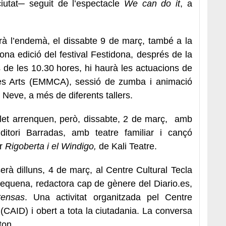
iutat─ seguit de l’espectacle
We can do it
, a
arà l’endemà, el dissabte 9 de març, també a la
na edició del festival Festidona, després de la
 de les 10.30 hores, hi haurà les actuacions de
les Arts (EMMCA), sessió de zumba i animació
Neve, a més de diferents tallers.
let arrenquen, però, dissabte, 2 de març, amb
uditori Barradas, amb teatre familiar i cançó
ar
Rigoberta i el Windigo,
de Kali Teatre.
erà dilluns, 4 de març, al Centre Cultural Tecla
quena, redactora cap de gènere del Diario.es,
tensas
. Una activitat organitzada pel Centre
 (CAID) i obert a tota la ciutadania. La conversa
ton.