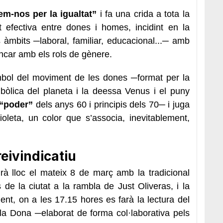
em-nos per la igualtat”
i fa una crida a tota la
t efectiva entre dones i homes, incidint en la
s àmbits ─laboral, familiar, educacional...─ amb
rencar amb els rols de gènere.
ímbol del moviment de les dones ─format per la
bòlica del planeta i la deessa Venus i el puny
“poder”
dels anys 60 i principis dels 70─ i juga
ioleta, un color que s’associa, inevitablement,
reivindicatiu
rà lloc el mateix 8 de març amb la tradicional
de la ciutat a la rambla de Just Oliveras, i la
ent, on a les 17.15 hores es farà la lectura del
 la Dona ─elaborat de forma col·laborativa pels