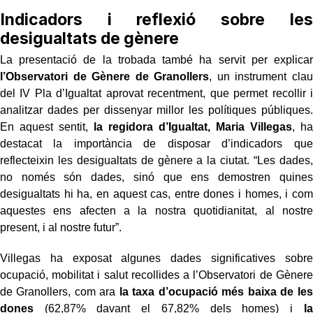
Indicadors i reflexió sobre les
desigualtats de gènere
La presentació de la trobada també ha servit per explicar
l’Observatori de Gènere de Granollers
, un instrument clau
del IV Pla d’Igualtat aprovat recentment, que permet recollir i
analitzar dades per dissenyar millor les polítiques públiques.
En aquest sentit,
la regidora d’Igualtat, Maria Villegas
, ha
destacat la importància de disposar d’indicadors que
reflecteixin les desigualtats de gènere a la ciutat. “Les dades,
no només són dades, sinó que ens demostren quines
desigualtats hi ha, en aquest cas, entre dones i homes, i com
aquestes ens afecten a la nostra quotidianitat, al nostre
present, i al nostre futur”.
Villegas ha exposat algunes dades significatives sobre
ocupació, mobilitat i salut recollides a l’Observatori de Gènere
de Granollers, com ara
la taxa d’ocupació més baixa de les
dones
(62,87% davant el 67,82% dels homes) i
la