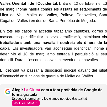
Vallès Oriental i de l'Occidental
. Entre el 12 de febrer i el 13
de març l'home hauria comès els assalts en establiments de
Lliçà de Vall, Mollet del Vallès, Polinyà, Canovelles, Sant
Cugat del Vallès i en dos de Santa Perpètua de Mogoda.
En tots els casos hi accedia tapat amb caputxes, gorres o
mascaretes per dificultar la seva identificació, intimidava
els
treballadors amb una navalla i sostreia els diners de la
caixa
. Els investigadors van aconseguir identificar l'home i
detenir-lo el 18 de març, amb entrada i perquisició al seu
domicili. Durant l'escorcoll es van intervenir onze navalles.
El detingut va passar a disposició judicial davant del jutjat
d'instrucció en funcions de guàrdia de Mollet del Vallès.
Afegir
La Ciutat
com a font preferida de Google de
forma gratuïta
Estigues informat amb les últimes notícies d'actualitat
ACTIVAR ARA