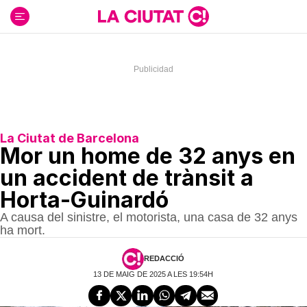
Ir
al
contenido
La Ciutat de Barcelona
Mor un home de 32 anys en
un accident de trànsit a
Horta-Guinardó
A causa del sinistre, el motorista, una casa de 32 anys
ha mort.
REDACCIÓ
13 DE MAIG DE 2025 A LES 19:54H