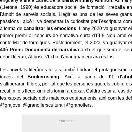
enguany anirà a càrrec de la
Maria Arimany Almirón.
Arimany
(Llerona, 1990) és educadora social de formació i treballa en
l'àmbit de serveis socials. Llegir és una de les seves grans
passions i això li va despertar la curiositat per l'escriptura com
a forma de
canalitzar les emocions
. L'any 2020 va guanyar el
primer premi al concurs de narrativa curta d'El 9 Nou amb el
conte Mar de formigues. Posteriorment, el 2023, va guanyar el
43è Premi Documenta de narrativa
amb el que seria el seu
debut literari, Al bosc s'hi ha d'anar quan encara és fosc .
Les novetats literàries locals també tindran el protagonisme a
través del
Bookcrossing
. Així, a partir de
l'1 d'abril
s'alliberaran llibres, per tal que les persones que els trobin, els
recullin, els llegeixin i els tornin a deixar. Caldrà estar al cas de
les xarxes socials dels mateixos equipaments, així com les del
@grajove, @granollerscultura i @granollers.