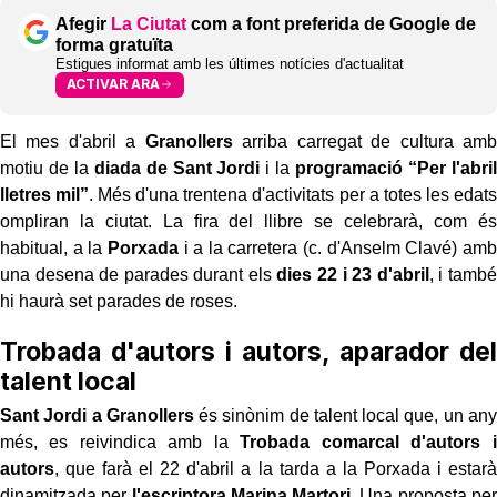
Afegir
La Ciutat
com a font preferida de Google de
forma gratuïta
Estigues informat amb les últimes notícies d'actualitat
ACTIVAR ARA
El mes d'abril a
Granollers
arriba carregat de cultura amb
motiu de la
diada de Sant Jordi
i la
programació “Per l'abril
lletres mil”
. Més d'una trentena d'activitats per a totes les edats
ompliran la ciutat. La fira del llibre se celebrarà, com és
habitual, a la
Porxada
i a la carretera (c. d'Anselm Clavé) amb
una desena de parades durant els
dies 22 i 23 d'abril
, i també
hi haurà set parades de roses.
Trobada d'autors i autors, aparador del
talent local
Sant Jordi a Granollers
és sinònim de talent local que, un any
més, es reivindica amb la
Trobada comarcal d'autors i
autors
, que farà el 22 d'abril a la tarda a la Porxada i estarà
dinamitzada per
l'escriptora Marina Martori
. Una proposta per