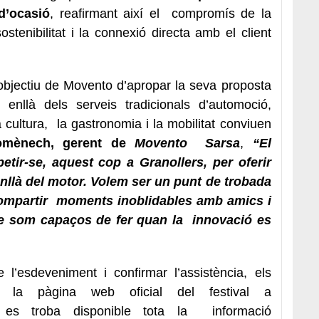
d’ocasió
, reafirmant així el compromís de la
tenibilitat i la connexió directa amb el client
objectiu de Movento d’apropar la seva proposta
nllà dels serveis tradicionals d’automoció,
cultura, la gastronomia i la mobilitat conviuen
omènech, gerent de
Movento Sarsa
,
“El
tir-se, aquest cop a Granollers, per oferir
llà del motor. Volem ser un punt de trobada
 compartir moments inoblidables amb amics i
que som capaços de fer quan la innovació es
 l’esdeveniment i confirmar l’assistència, els
r la pàgina web oficial del festival a
es troba disponible tota la informació