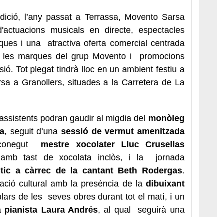
edició, l’any passat a Terrassa, Movento Sarsa
actuacions musicals en directe, espectacles
ques i una atractiva oferta comercial centrada
e les marques del grup Movento i promocions
ió. Tot plegat tindrà lloc en un ambient festiu a
sa a Granollers, situades a la Carretera de La
 assistents podran gaudir al migdia del
monòleg
za
, seguit d’una
sessió de vermut amenitzada
reconegut
mestre xocolater Lluc Crusellas
g
amb tast de xocolata inclòs, i la jornada
tic a càrrec de la cantant Beth Rodergas
.
ció cultural amb la presència de la
dibuixant
ars de les seves obres durant tot el matí, i un
a pianista Laura Andrés
, al qual seguirà una