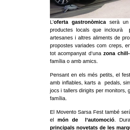
L’
oferta gastronòmica
serà un
productes locals que inclourà p
artesanes i altres aliments de p
propostes variades com creps, e
tot acompanyat d’una
zona chil
família o amb amics.
Pensant en els més petits, el fe
amb inflables, karts a pedals, sim
jocs i tallers dirigits per monitors
família.
El Movento Sarsa Fest també serà u
el
món de l’automoció
. Dur
principals novetats de les mar