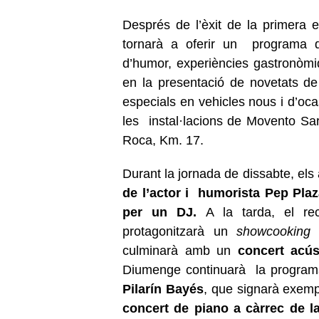
Després de l’èxit de la primera 
tornarà a oferir un programa d'
d’humor, experiències gastronòmi
en la presentació de novetats d
especials en vehicles nous i d’ocas
les instal·lacions de Movento Sar
Roca, Km. 17.
Durant la jornada de dissabte, els
de l’actor i humorista Pep Pla
per un DJ.
A la tarda, el 
protagonitzarà un
showcookin
culminarà amb un
concert acús
Diumenge continuarà la programa
Pilarín Bayés
, que signarà exempl
concert de piano a càrrec de l