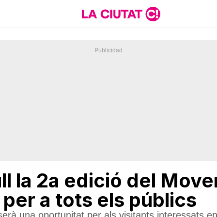
ll la 2a edició del Mov
 per a tots els públics
rà una oportunitat per als visitants interessats e