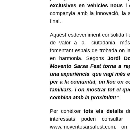
exclusives en vehicles nous i 
companyia amb la innovació, la sos
final.
Aquest esdeveniment consolida l’
de valor a la ciutadania, més e
fomentant espais de trobada on la 
en harmonia. Segons
Jordi D
Movento Sarsa Fest torna a repe
una experiència que vagi més en
per a la comunitat, un lloc on
familiars, i on mostrar tot el 
combina amb la proximitat”
.
Per conèixer
tots els detalls
de
interessats poden consulta
www.moventosarsafest.com
, on 