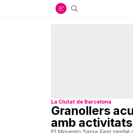
Ir
Cercar
al
contenido
La Ciutat de Barcelona
Granollers acu
amb activitats
El Movento Sarsa Fest també se