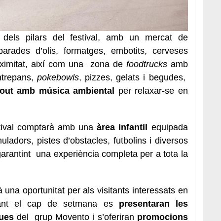
 dels pilars del festival, amb un mercat de
arades d’olis, formatges, embotits, cerveses
roximitat, així com una zona de
foodtrucks
amb
ntrepans,
pokebowls
, pizzes, gelats i begudes,
l-out amb música ambiental
per relaxar-se en
stival comptarà amb una
àrea infantil
equipada
uladors, pistes d’obstacles, futbolins i diversos
, garantint una experiència completa per a tota la
na oportunitat per als visitants interessats en
ant el cap de setmana es
presentaran les
ques
del grup Movento i s’oferiran
promocions