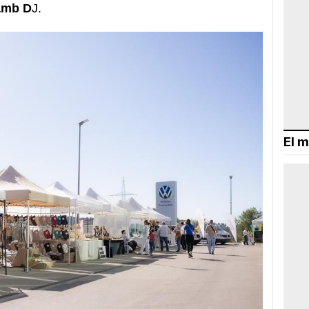
amb D
J.
El m