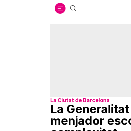
Ir
Cercar
al
contenido
La Ciutat de Barcelona
La Generalitat
menjador escol