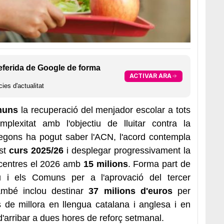
eferida de Google de forma
ACTIVAR ARA
ies d'actualitat
muns
la recuperació del menjador escolar a tots
mplexitat amb l'objectiu de lluitar contra la
 Segons ha pogut saber l'ACN, l'acord contempla
st
curs 2025/26
i desplegar progressivament la
s centres el 2026 amb
15 milions
. Forma part de
iu i els Comuns per a l'aprovació del tercer
ambé inclou destinar
37 milions d'euros
per
 de millora en llengua catalana i anglesa i en
arribar a dues hores de reforç setmanal.