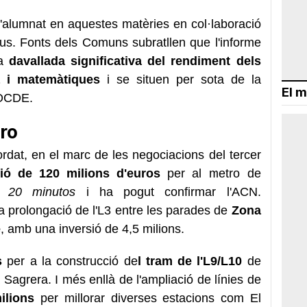
l'alumnat en aquestes matèries en col·laboració
us. Fonts dels Comuns subratllen que l'informe
na
davallada significativa del rendiment dels
a i matemàtiques
i se situen per sota de la
El m
'OCDE.
tro
dat, en el marc de les negociacions del tercer
ió de 120 milions d'euros
per al metro de
at
20 minutos
i ha pogut confirmar l'ACN.
a prolongació de l'L3 entre les parades de
Zona
e
, amb una inversió de 4,5 milions.
s
per a la construcció de
l tram de l'L9/L10
de
a Sagrera. I més enllà de l'ampliació de línies de
ilions
per millorar diverses estacions com El