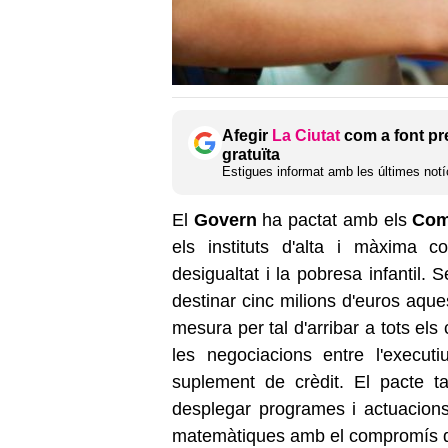
Afegir
La Ciutat
com a font pr
gratuïta
Estigues informat amb les últimes notíc
El
Govern
ha pactat amb els
Co
els instituts d'alta i màxima co
desigualtat i la pobresa infantil.
destinar cinc milions d'euros aque
mesura per tal d'arribar a tots el
les negociacions entre l'execut
suplement de crèdit. El pacte t
desplegar programes i actuacions
matemàtiques amb el compromís d'