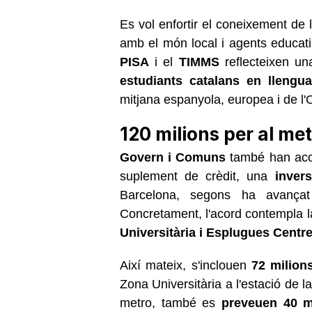
Es vol enfortir el coneixement de 
amb el món local i agents educati
PISA
i el
TIMMS
reflecteixen u
estudiants catalans en llengu
mitjana espanyola, europea i de l
120 milions per al me
Govern i Comuns
també han acor
suplement de crèdit, una
invers
Barcelona, segons ha avanç
Concretament, l'acord contempla l
Universitària i Esplugues Centr
Així mateix, s'inclouen
72 milion
Zona Universitària a l'estació de l
metro, també es
preveuen 40 m