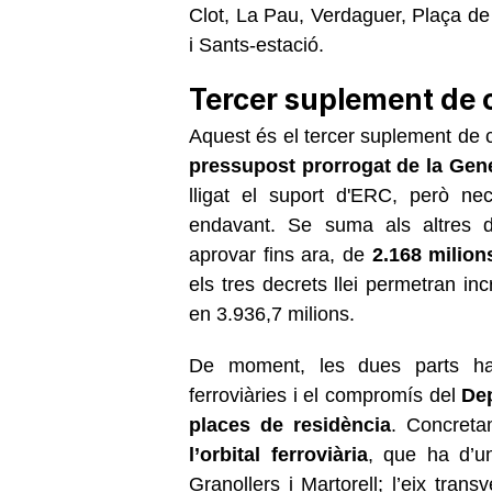
Clot, La Pau, Verdaguer, Plaça d
i Sants-estació.
Tercer suplement de c
Aquest és el tercer suplement de 
pressupost prorrogat de la Gene
lligat el suport d'ERC, però ne
endavant. Se suma als altres d
aprovar fins ara, de
2.168 milion
els tres decrets llei permetran in
en 3.936,7 milions.
De moment, les dues parts han 
ferroviàries i el compromís del
De
places de residència
. Concreta
l’orbital ferroviària
, que ha d’un
Granollers i Martorell; l’eix trans