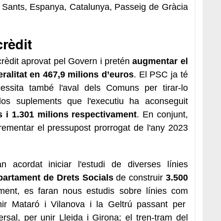
e Sants, Espanya, Catalunya, Passeig de Gràcia
rèdit
crèdit aprovat pel Govern i pretén
augmentar el
ralitat en 467,9 milions d’euros
. El PSC ja té
cessita també l'aval dels Comuns per tirar-lo
os suplements que l'executiu ha aconseguit
s i 1.301 milions respectivament
. En conjunt,
crementar el pressupost prorrogat de l'any 2023
acordat iniciar l'estudi de diverses línies
partament de Drets Socials
de construir
3.500
ment, es faran nous estudis sobre línies com
ir Mataró i Vilanova i la Geltrú passant per
versal, per unir Lleida i Girona; el tren-tram del