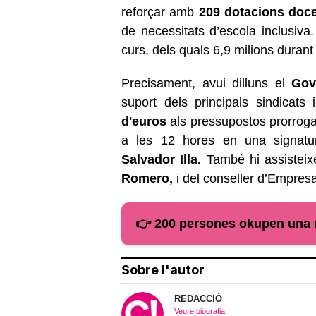
reforçar amb
209 dotacions doce
de necessitats d’escola inclusiva.
curs, dels quals 6,9 milions durant
Precisament, avui dilluns el
Gov
suport dels principals sindicats 
d'euros
als pressupostos prorroga
a les 12 hores en una signatura
Salvador Illa.
També hi assisteix
Romero,
i del conseller d’Empresa
👉 200 persones okupen una n
Sobre l'autor
REDACCIÓ
Veure biografia