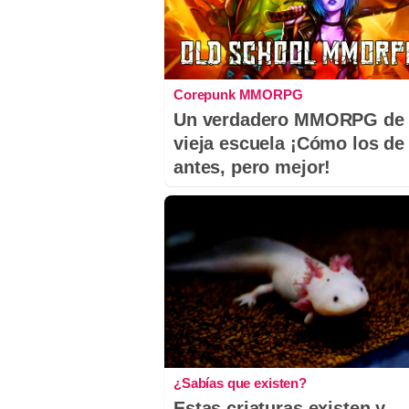
Corepunk MMORPG
Un verdadero MMORPG de 
vieja escuela ¡Cómo los de
antes, pero mejor!
¿Sabías que existen?
Estas criaturas existen y