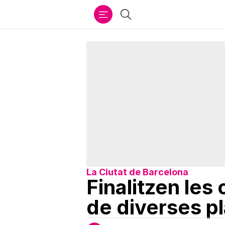
Ir
Cercar
al
contenido
La Ciutat de Barcelona
Finalitzen les
de diverses p