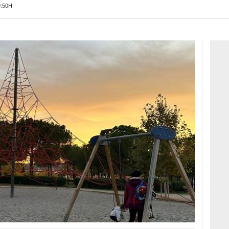
0:50H