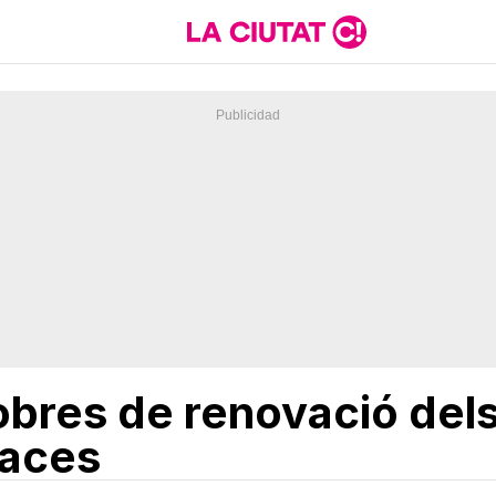
 obres de renovació dels 
laces