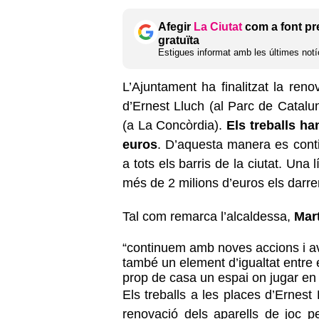
Afegir
La Ciutat
com a font pr
gratuïta
Estigues informat amb les últimes notíc
L’Ajuntament ha finalitzat la reno
d’Ernest Lluch (al Parc de Catalun
(a La Concòrdia).
Els treballs h
euros
. D’aquesta manera es conti
a tots els barris de la ciutat. Una 
més de 2 milions d’euros els darre
Tal com remarca l’alcaldessa,
Mar
“continuem amb noves accions i ava
també un element d’igualtat entre e
prop de casa un espai on jugar en 
Els treballs a les places d’Ernest
renovació dels aparells de joc p