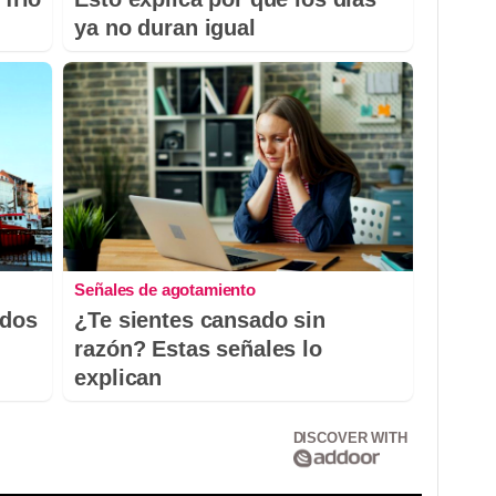
ya no duran igual
Señales de agotamiento
odos
¿Te sientes cansado sin
razón? Estas señales lo
explican
DISCOVER WITH