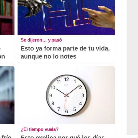
Se dijeron… y pasó
o
Esto ya forma parte de tu vida,
ón
aunque no lo notes
¿El tiempo vuela?
 frío
Esto explica por qué los días