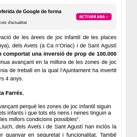
eferida de Google de forma
ACTIVAR ARA
ies d'actualitat
vació de les àrees de joc infantil de les places
ya), dels Avets (a Ca n’Oriac) i de Sant Agustí
an comportat una inversió de prop de 100.000
nua avançant en la millora de les zones de joc
línia de treball en la qual l’Ajuntament ha invertit
rs 4 anys.
ta Farrés
,
nçant perquè les zones de joc infantil siguin
ls infants i que tots els nens i nenes tinguin a
les millors condicions possibles”.
 Lluch, dels Avets i de Sant Agustí han inclòs la
er guanyar en seguretat i funcionalitat. També