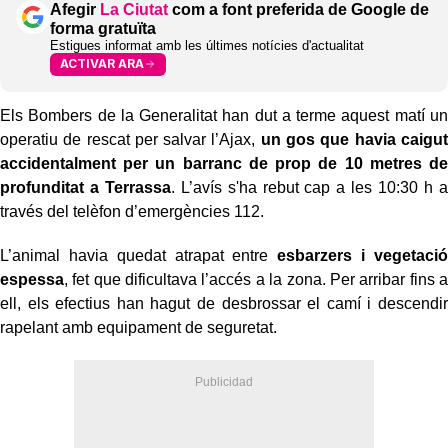
Afegir
La Ciutat
com a font preferida de Google de
forma gratuïta
Estigues informat amb les últimes notícies d'actualitat
ACTIVAR ARA
Els Bombers de la Generalitat han dut a terme aquest matí un
operatiu de rescat per salvar l’Ajax,
un gos que havia caigut
accidentalment per un barranc de prop de 10 metres de
profunditat a Terrassa
. L’avís s'ha rebut cap a les 10:30 h a
través del telèfon d’emergències 112.
L’animal havia quedat atrapat entre
esbarzers i vegetació
espessa
, fet que dificultava l’accés a la zona. Per arribar fins a
ell, els efectius han hagut de desbrossar el camí i descendir
rapelant amb equipament de seguretat.