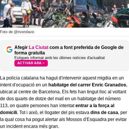
Foto de @riverolavic
Afegir
La Ciutat
com a font preferida de Google de
forma gratuïta
Estigues informat amb les últimes notícies d'actualitat
ACTIVAR ARA
La policia catalana ha hagut d'intervenir aquest migdia en un
intent d'ocupació en un
habitatge del carrer Enric Granados
,
ubicat al centre de Barcelona. Els fets han tingut lloc al voltant
de dos quarts de dotze del matí en un habitatge del número
113, on quatre persones han intentat
entrar a la força al
domicili
. Tot i això, el llogater del pis estava
dins de casa
, per
la qual cosa ha pogut alertar als Mossos d'Esquadra per evitar
un incident encara més gran.