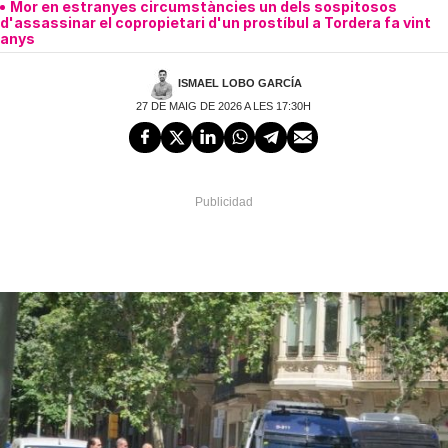
Mor en estranyes circumstàncies un dels sospitosos
d'assassinar el copropietari d'un prostíbul a Tordera fa vint
anys
ISMAEL LOBO GARCÍA
27 DE MAIG DE 2026 A LES 17:30H