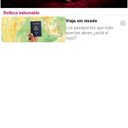
Belleza indomable
El diamante que simboliza la feminidad
Viaja sin visado
indomable
Los pasaportes que más
puertas abren ¿está el
tuyo?
¿Sabías que existen?
Estas criaturas existen y parecen sacadas