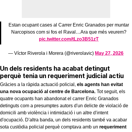
Estan ocupant cases al Carrer Enric Granados per muntar
Narcopisos com si fos el Raval…Ara que més veurem?
pic.twitter.com/tLzo3B51zT
— Víctor Riverola i Morera (@riverolavic)
May 27, 2026
Un dels residents ha acabat detingut
perquè tenia un requeriment judicial actiu
Gràcies a la ràpida actuació policial,
els agents han evitat
una nova ocupació al centre de Barcelona.
Tot seguit, els
quatre ocupants han abandonat el carrer Enric Granados
detinguts com a presumptes autors d'un delicte de violació de
domicili amb violència i intimidació i un altre d'intent
d'ocupació. D'altra banda, un dels residents també va acabar
sota custòdia policial perquè comptava amb un
requeriment