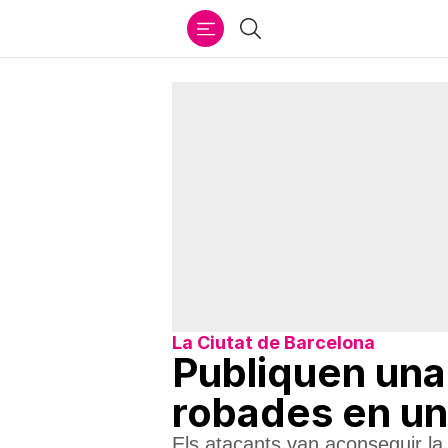
Ir
Cercar
al
contenido
La Ciutat de Barcelona
Publiquen una
robades en un
Els atacants van aconseguir la