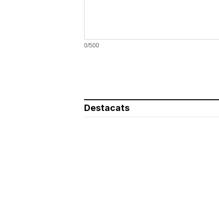
0/500
Destacats