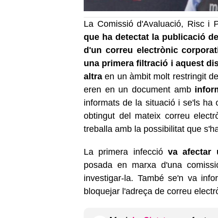
La Comissió d'Avaluació, Risc i
que ha detectat la publicació d
d'un correu electrònic corporat
una primera filtració i aquest 
altra
en un àmbit molt restringit d
eren en un document amb
infor
informats de la situació i se'ls ha 
obtingut del mateix correu electrò
treballa amb la possibilitat que s'
La primera infecció
va afectar
posada en marxa d'una comissió
investigar-la. També se'n va inf
bloquejar l'adreça de correu electr