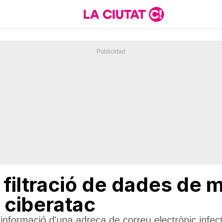
 filtració de dades de 
 ciberatac
 informació d'una adreça de correu electrònic infec