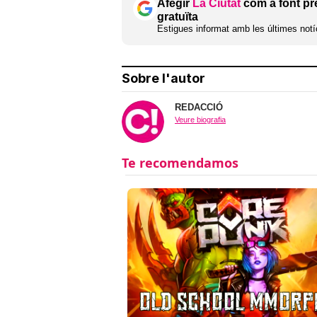
Afegir
La Ciutat
com a font pr
gratuïta
Estigues informat amb les últimes notíc
Sobre l'autor
REDACCIÓ
Veure biografia