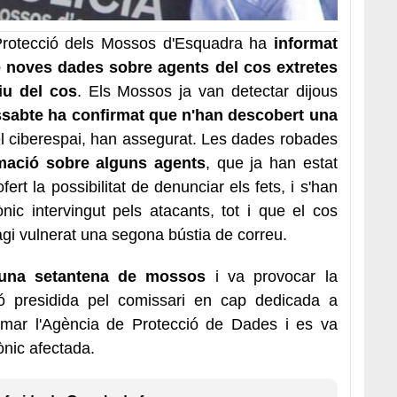
 Protecció dels Mossos d'Esquadra ha
informat
e noves dades sobre agents del cos extretes
iu del cos
. Els Mossos ja van detectar dijous
dissabte ha confirmat que n'han descobert una
el ciberespai, han assegurat. Les dades robades
mació sobre alguns agents
, que ja han estat
ofert la possibilitat de denunciar els fets, i s'han
nic intervingut pels atacants, tot i que el cos
hagi vulnerat una segona bústia de correu.
 una setantena de mossos
i va provocar la
 presidida pel comissari en cap dedicada a
ormar l'Agència de Protecció de Dades i es va
ònic afectada.