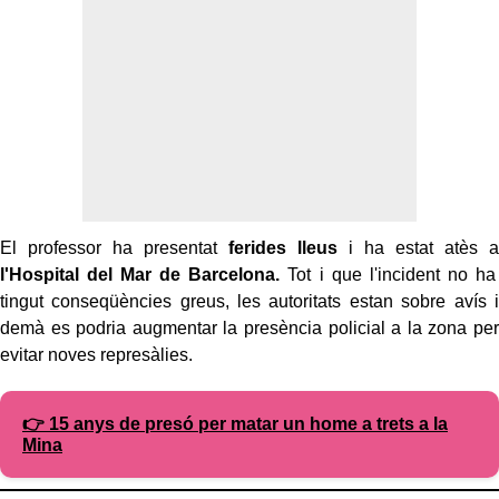
El professor ha presentat
ferides lleus
i ha estat atès a
l'Hospital del Mar de
Barcelona.
Tot i que l'incident no ha
tingut conseqüències greus, les autoritats estan sobre avís i
demà es podria augmentar la presència policial a la zona per
evitar noves represàlies.
👉 15 anys de presó per matar un home a trets a la
Mina