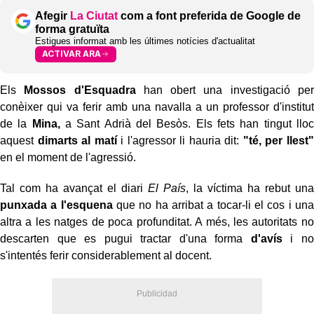
Afegir
La Ciutat
com a font preferida de Google de
forma gratuïta
Estigues informat amb les últimes notícies d'actualitat
ACTIVAR ARA
Els
Mossos d'Esquadra
han obert una investigació per
conèixer qui va ferir amb una navalla a un professor d'institut
de la
Mina,
a Sant Adrià del Besòs. Els fets han tingut lloc
aquest
dimarts al matí
i l'agressor li hauria dit:
"té, per llest"
en el moment de l'agressió.
Tal com ha avançat el diari
El País
, la víctima ha rebut una
punxada a l'esquena
que no ha arribat a tocar-li el cos i una
altra a les natges de poca profunditat. A més, les autoritats no
descarten que es pugui tractar d'una forma
d'avís
i no
s'intentés ferir considerablement al docent.