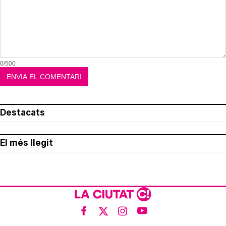
0/500
Destacats
El més llegit