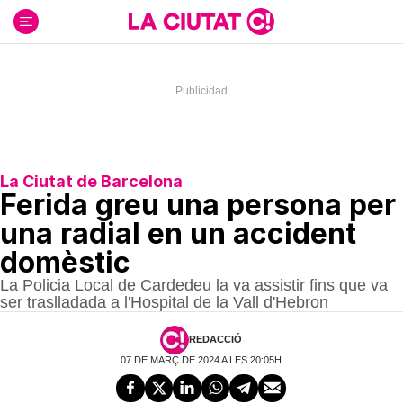
Ir
al
contenido
La Ciutat de Barcelona
Ferida greu una persona per
una radial en un accident
domèstic
La Policia Local de Cardedeu la va assistir fins que va
ser traslladada a l'Hospital de la Vall d'Hebron
REDACCIÓ
07 DE MARÇ DE 2024 A LES 20:05H