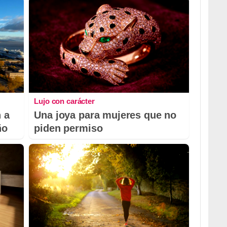
Lujo con carácter
 a
Una joya para mujeres que no
ño
piden permiso