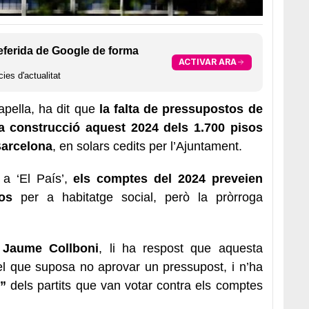
eferida de Google de forma
ACTIVAR ARA
ies d'actualitat
Capella, ha dit que
la falta de pressupostos de
 la construcció aquest 2024 dels 1.700 pisos
 Barcelona
, en solars cedits per l’Ajuntament.
 a ‘El País’,
els comptes del 2024 preveien
os
per a habitatge social, però la pròrroga
,
Jaume Collboni
, li ha respost que aquesta
l que suposa no aprovar un pressupost, i n’ha
t”
dels partits que van votar contra els comptes