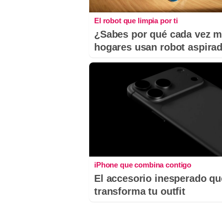
El robot que limpia por ti
¿Sabes por qué cada vez 
hogares usan robot aspira
iPhone que combina contigo
El accesorio inesperado qu
transforma tu outfit