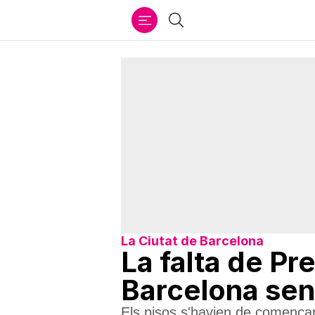
Ir
Cercar
al
contenido
La Ciutat de Barcelona
La falta de Pr
Barcelona sen
Els pisos s'havien de començar