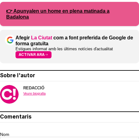
👉 Apunyalen un home en plena matinada a
Badalona
Afegir
La Ciutat
com a font preferida de Google de
forma gratuïta
Estigues informat amb les últimes notícies d'actualitat
ACTIVAR ARA
Sobre l'autor
REDACCIÓ
Veure biografia
Comentaris
Nom