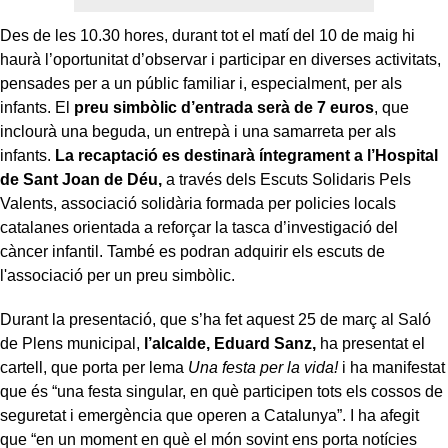
Des de les 10.30 hores, durant tot el matí del 10 de maig hi
haurà l’oportunitat d’observar i participar en diverses activitats,
pensades per a un públic familiar i, especialment, per als
infants. El
preu simbòlic d’entrada serà de 7 euros
, que
inclourà una beguda, un entrepà i una samarreta per als
infants.
La recaptació es destinarà íntegrament a l’Hospital
de Sant Joan de Déu,
a través dels Escuts Solidaris Pels
Valents, associació solidària formada per policies locals
catalanes orientada a reforçar la tasca d’investigació del
càncer infantil. També es podran adquirir els escuts de
l'associació per un preu simbòlic.
Durant la presentació, que s’ha fet aquest 25 de març al Saló
de Plens municipal,
l’alcalde, Eduard Sanz,
ha presentat el
cartell, que porta per lema
Una festa per la vida!
i ha manifestat
que és “una festa singular, en què participen tots els cossos de
seguretat i emergència que operen a Catalunya”. I ha afegit
que “en un moment en què el món sovint ens porta notícies