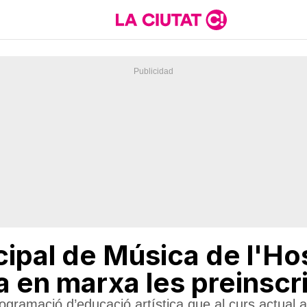
ipal de Música de l'Ho
a en marxa les preinscr
ramació d’educació artística que al curs actual a