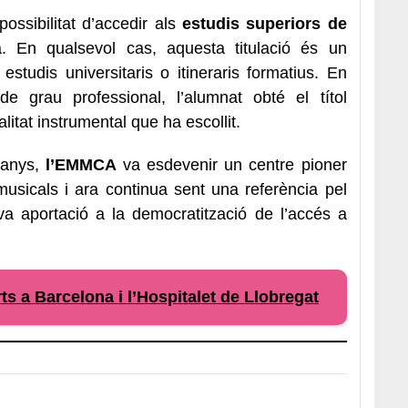
ssibilitat d’accedir als
estudis superiors de
ja. En qualsevol cas, aquesta titulació és un
studis universitaris o itineraris formatius. En
de grau professional, l’alumnat obté el títol
litat instrumental que ha escollit.
t anys,
l’EMMCA
va esdevenir un centre pioner
usicals i ara continua sent una referència pel
a aportació a la democratització de l’accés a
ts a Barcelona i l’Hospitalet de Llobregat