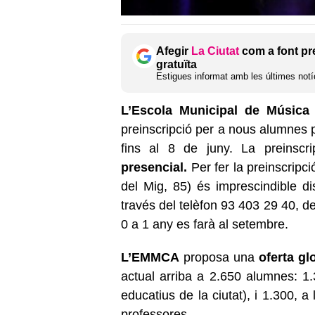
Afegir
La Ciutat
com a font pr
gratuïta
Estigues informat amb les últimes notíc
L’Escola Municipal de Música
preinscripció per a nous alumnes p
fins al 8 de juny. La preinsc
presencial.
Per fer la preinscripci
del Mig, 85) és imprescindible d
través del telèfon 93 403 29 40, d
0 a 1 any es farà al setembre.
L’EMMCA
proposa una
oferta glo
actual arriba a 2.650 alumnes: 
educatius de la ciutat), i 1.300, 
professores.