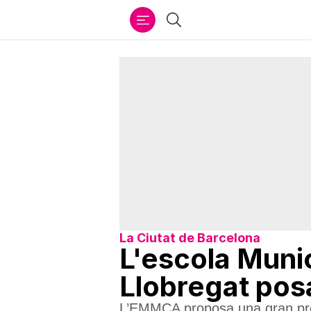
Ir
Cercar
al
contenido
La Ciutat de Barcelona
L'escola Munic
Llobregat pos
L’EMMCA proposa una gran prog