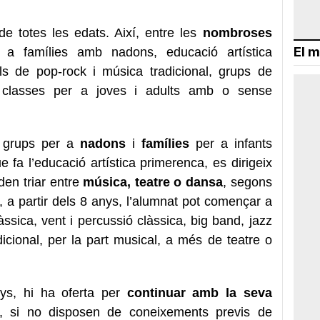
de totes les edats. Així, entre les
nombroses
El m
a famílies amb nadons, educació artística
ls de pop-rock i música tradicional, grups de
i classes per a joves i adults amb o sense
s grups per a
nadons
i
famílies
per a infants
 fa l’educació artística primerenca, es dirigeix
den triar entre
música, teatre o dansa
, segons
 a partir dels 8 anys, l’alumnat pot començar a
àssica, vent i percussió clàssica, big band, jazz
cional, per la part musical, a més de teatre o
nys, hi ha oferta per
continuar amb la seva
 si no disposen de coneixements previs de