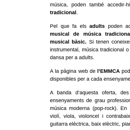
música, poden també accedir-
tradicional
.
Pel que fa els
adults
poden ac
musical de música tradiciona
musical bàsic.
Si tenen coneixe
instrumental, música tradicional 
dansa per a adults.
A la pàgina web de
l’EMMCA
pode
disponibles per a cada ensenyame
A banda d’aquesta oferta, de
ensenyaments de grau professiona
música moderna (pop-rock). En c
violí, viola, violoncel i contrab
guitarra elèctrica, baix elèctric, p