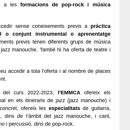
hi a les
formacions de pop-rock i música
cedir sense coneixements previs a
pràctica
l o conjunt instrumental o aprenentatge
ments previs tenen diferents grups de música
o jazz manouche. També hi ha oferta de teatre i
u accedir a tota l’oferta i al nombre de places
nt.
s del curs 2022-2023,
l’EMMCA
ofereix els
l en els itineraris de jazz (jazz manouche) i
oncret, ofereix les
especialitats
de guitarra,
aix, dins de l’àmbit del jazz manouche, i cant,
iano i percussió, dins de pop-rock.