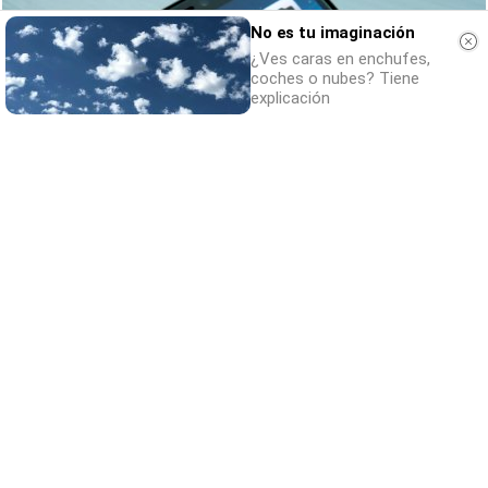
No es tu imaginación
¿Ves caras en enchufes,
coches o nubes? Tiene
explicación
9 apps que valen oro
No son populares, pero sí
extraordinariamente útiles