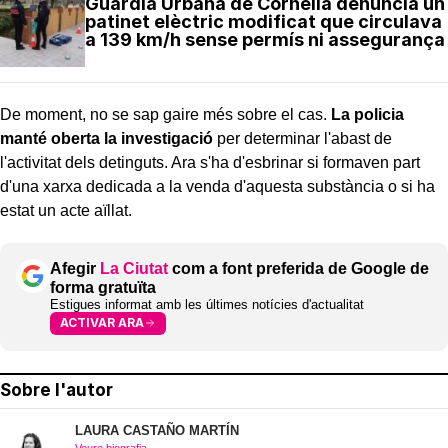
Guàrdia Urbana de Cornellà denuncia un
patinet elèctric modificat que circulava
a 139 km/h sense permís ni assegurança
De moment, no se sap gaire més sobre el cas.
La policia
manté oberta la investigació
per determinar l'abast de
l'activitat dels detinguts. Ara s'ha d'esbrinar si formaven part
d'una xarxa dedicada a la venda d'aquesta substància o si ha
estat un acte aïllat.
Afegir
La Ciutat
com a font preferida de Google de
forma gratuïta
Estigues informat amb les últimes notícies d'actualitat
ACTIVAR ARA
Sobre l'autor
LAURA CASTAÑO MARTÍN
Veure biografia