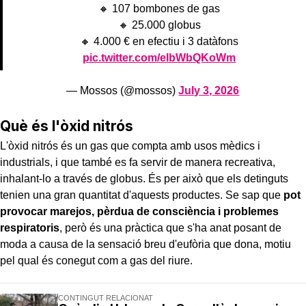
🔸 107 bombones de gas
🔸 25.000 globus
🔸 4.000 € en efectiu i 3 datàfons
pic.twitter.com/eIbWbQKoWm
— Mossos (@mossos)
July 3, 2026
Què és l'òxid nitrós
L'òxid nitrós és un gas que compta amb usos mèdics i
industrials, i que també es fa servir de manera recreativa,
inhalant-lo a través de globus. És per això que els detinguts
tenien una gran quantitat d'aquests productes. Se sap que
pot
provocar marejos, pèrdua de consciència i problemes
respiratoris
, però és una pràctica que s'ha anat posant de
moda a causa de la sensació breu d'eufòria que dona, motiu
pel qual és conegut com a gas del riure.
CONTINGUT RELACIONAT