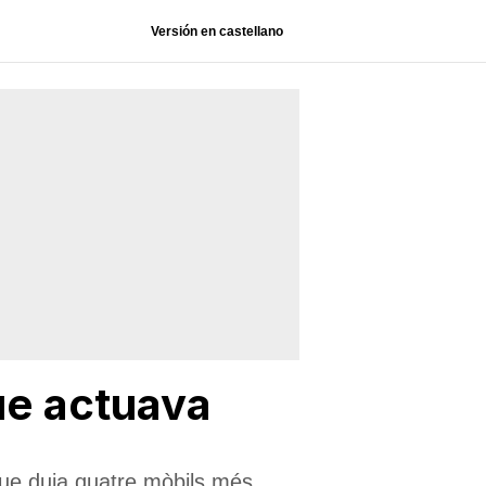
Versión en castellano
ue actuava
 que duia quatre mòbils més