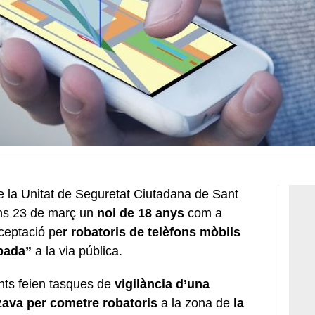
 la Unitat de Seguretat Ciutadana de Sant
uns 23 de març un
noi de 18 anys
com a
ceptació pe
r robatoris de telèfons mòbils
ebada”
a la via pública.
ents feien tasques de
vigilància d’una
tzava per cometre robatoris
a la zona de
la