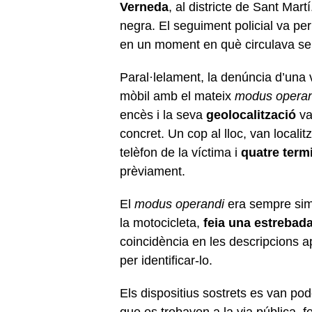
Verneda
, al districte de Sant Mar
negra. El seguiment policial va perm
en un moment en què circulava se
Paral·lelament, la denúncia d’una 
mòbil amb el mateix
modus operan
encès i la seva
geolocalització
va
concret. Un cop al lloc, van localitz
telèfon de la víctima i
quatre ter
prèviament.
El
modus operandi
era sempre simi
la motocicleta,
feia una estrebada
coincidència en les descripcions a
per identificar-lo.
Els dispositius sostrets es van po
que es trobaven a la via pública, 