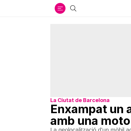
Ir
Cercar
al
contenido
La Ciutat de Barcelona
Enxampat un a
amb una moto 
La geolocalització d'un mòbil 