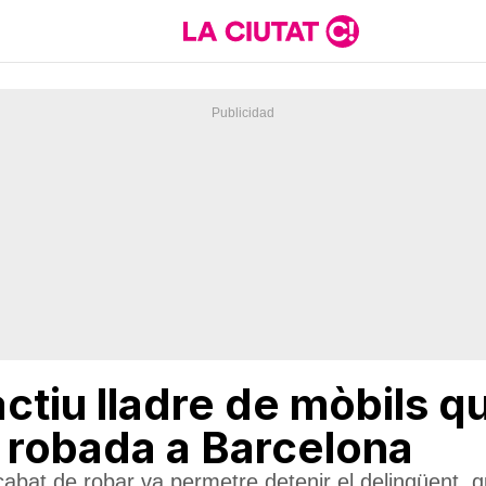
ctiu lladre de mòbils q
robada a Barcelona
acabat de robar va permetre detenir el delinqüent,