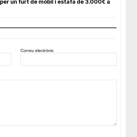
per un furt de mòbil i estafa de 3.000€ a
Correu electrònic