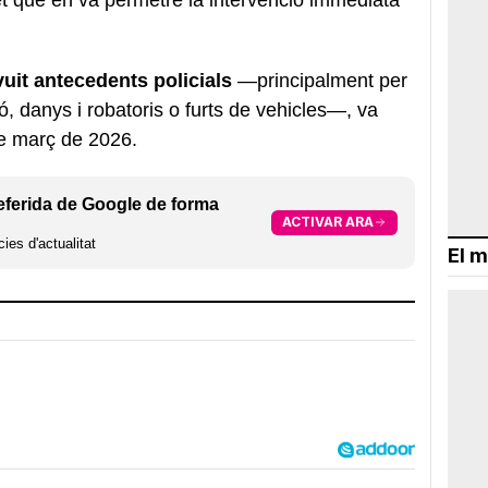
uit antecedents policials
—principalment per
ió, danys i robatoris o furts de vehicles—, va
de març de 2026.
eferida de Google de forma
ACTIVAR ARA
ies d'actualitat
El m