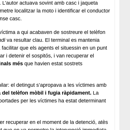
tí. L’autor actuava sovint amb casc i jaqueta
etre localitzar la moto i identificar el conductor
nse casc.
víctima a qui acabaven de sostreure el telèfon
di
va resultar clau. El terminal es mantenia
 facilitar que els agents el situessin en un punt
ar i detenir el sospitós, i van recuperar el
minals més
que havien estat sostrets
lar: el detingut s’apropava a les víctimes amb
 del telèfon mòbil i fugia ràpidament.
La
portades per les víctimes ha estat determinant
der recuperar en el moment de la detenció, atès
fet que en va permetre la intervenció immediata