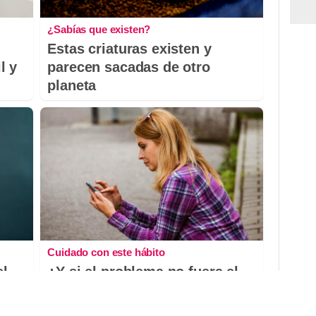
¿Sabías que existen?
Estas criaturas existen y
l y
parecen sacadas de otro
planeta
Cuidado con este hábito
el
¿Y si el problema no fuera el
estrés, sino un hábito diario?