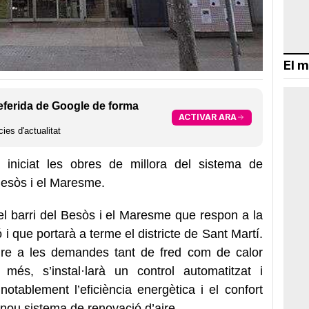
El m
eferida de Google de forma
ACTIVAR ARA
ies d'actualitat
a iniciat les obres de millora del sistema de
 Besòs i el Maresme.
l barri del Besòs i el Maresme que respon a la
ió i que portarà a terme el districte de Sant Martí.
re a les demandes tant de fred com de calor
 més, s’instal·larà un control automatitzat i
 notablement l’eficiència energètica i el confort
un nou sistema de renovació d’aire.