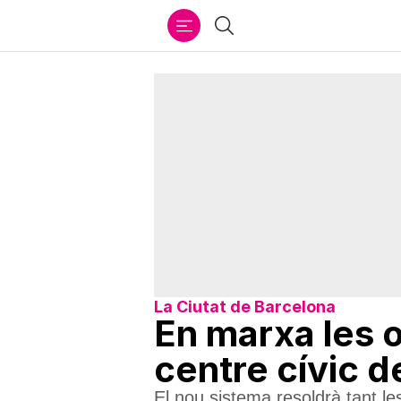
Ir
Cercar
al
contenido
La Ciutat de Barcelona
En marxa les o
centre cívic d
El nou sistema resoldrà tant le