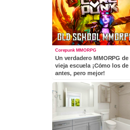
Corepunk MMORPG
Un verdadero MMORPG de 
vieja escuela ¡Cómo los de
antes, pero mejor!