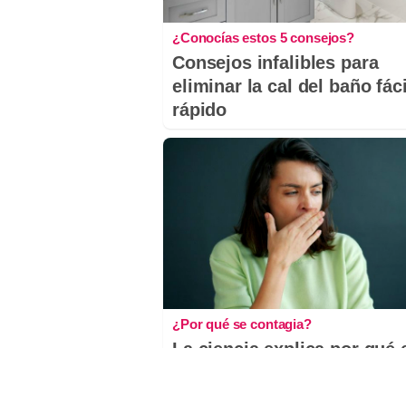
¿Conocías estos 5 consejos?
Consejos infalibles para
eliminar la cal del baño fáci
rápido
¿Por qué se contagia?
La ciencia explica por qué 
bostezo es contagioso