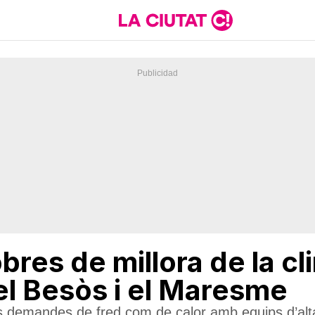
bres de millora de la cl
el Besòs i el Maresme
s demandes de fred com de calor amb equips d’alta 