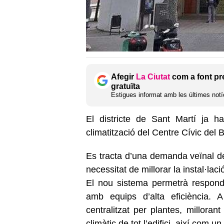
Afegir
La Ciutat
com a font pr
gratuïta
Estigues informat amb les últimes notíc
El districte de Sant Martí ja h
climatització del Centre Cívic del
Es tracta d’una demanda veïnal de
necessitat de millorar la instal·lac
El nou sistema permetrà respond
amb equips d’alta eficiència. A
centralitzat per plantes, millorant
climàtic de tot l’edifici, així com 