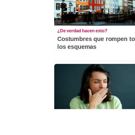
¿De verdad hacen esto?
Costumbres que rompen t
los esquemas
¿Por qué se contagia?
La ciencia explica por qué 