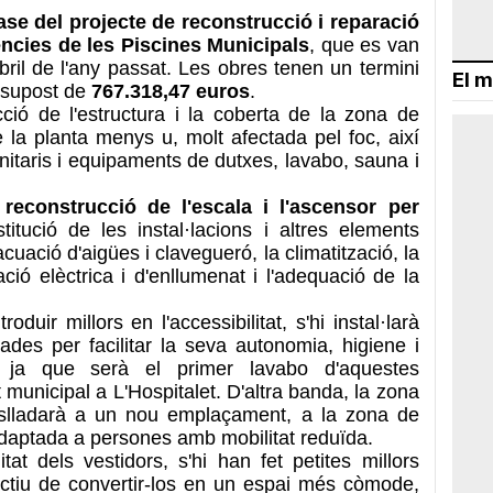
ase del projecte de reconstrucció i reparació
ncies de les Piscines Municipals
, que es van
bril de l'any passat. Les obres tenen un termini
El m
ssupost de
767.318,47 euros
.
ció de l'estructura i la coberta de la zona de
 la planta menys u, molt afectada pel foc, així
anitaris i equipaments de dutxes, lavabo, sauna i
reconstrucció de l'escala i l'ascensor per
titució de les instal·lacions i altres elements
cuació d'aigües i clavegueró, la climatització, la
lació elèctrica i d'enllumenat i l'adequació de la
oduir millors en l'accessibilitat, s'hi instal·larà
des per facilitar la seva autonomia, higiene i
t, ja que serà el primer lavabo d'aquestes
municipal a L'Hospitalet. D'altra banda, la zona
slladarà a un nou emplaçament, a la zona de
 adaptada a persones amb mobilitat reduïda.
at dels vestidors, s'hi han fet petites millors
ectiu de convertir-los en un espai més còmode,