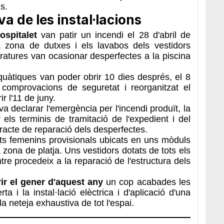
is.
a de les instal·lacions
ospitalet
van patir un incendi el 28 d'abril de
la zona de dutxes i els lavabos dels vestidors
eratures van ocasionar desperfectes a la piscina
 aquàtiques van poder obrir 10 dies després, el 8
 comprovacions de seguretat i reorganitzat el
ir l'11 de juny.
a declarar l'emergència per l'incendi produït, la
els terminis de tramitació de l'expedient i del
racte de reparació dels desperfectes.
stits femenins provisionals ubicats en uns mòduls
la zona de platja. Uns vestidors dotats de tots els
re procedeix a la reparació de l'estructura dels
ir el gener d'aquest any
un cop acabades les
a i la instal·lació elèctrica i d'aplicació d'una
a neteja exhaustiva de tot l'espai.