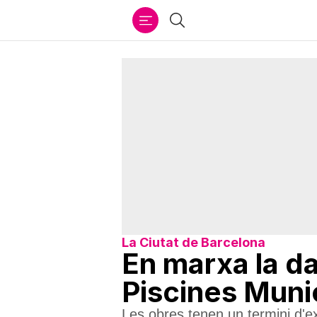
Ir
Cercar
al
contenido
La Ciutat de Barcelona
En marxa la da
Piscines Munic
Les obres tenen un termini d'