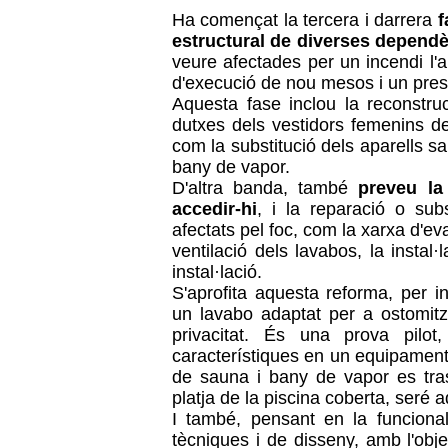
Ha començat la tercera i darrera
f
estructural de diverses dependè
veure afectades per un incendi l'a
d'execució de nou mesos i un pre
Aquesta fase inclou la reconstruc
dutxes dels vestidors femenins de
com la substitució dels aparells s
bany de vapor.
D'altra banda, també
preveu la 
accedir-hi
, i la reparació o subs
afectats pel foc, com la xarxa d'eva
ventilació dels lavabos, la instal·
instal·lació.
S'aprofita aquesta reforma, per intr
un lavabo adaptat per a ostomitza
privacitat. És una prova pilo
característiques en un equipament 
de sauna i bany de vapor es tra
platja de la piscina coberta, seré
I també, pensant en la funcionalit
tècniques i de disseny, amb l'obj