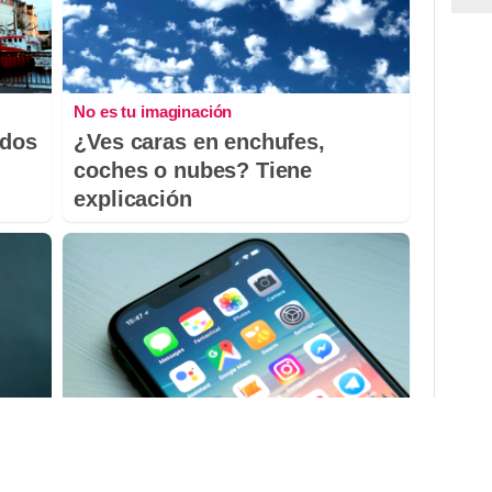
No es tu imaginación
odos
¿Ves caras en enchufes,
coches o nubes? Tiene
explicación
9 apps que valen oro
el
No son populares, pero sí