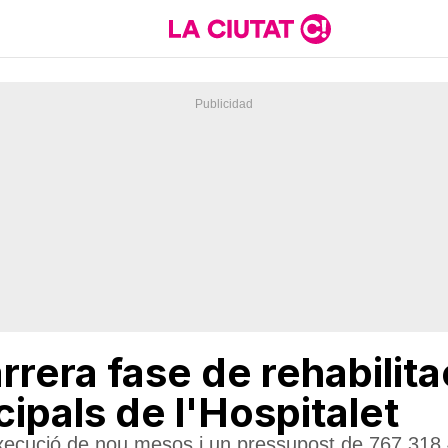
rrera fase de rehabilita
ipals de l'Hospitalet
execució de nou mesos i un pressupost de 767.318