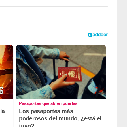
Pasaportes que abren puertas
la
Los pasaportes más
poderosos del mundo, ¿está el
tuyo?