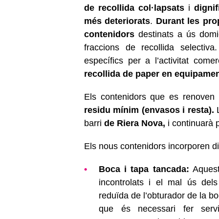
de recollida col·lapsats
i
digni
més deteriorats
.
Durant les pr
contenidors
destinats a ús domici
fraccions de recollida selectiv
específics per a l’activitat come
recollida de paper en equipamen
Els contenidors que es renoven
residu mínim (envasos i resta).
barri
de Riera Nova,
i continuarà 
Els nous contenidors incorporen di
Boca i tapa tancada:
Aquesta
incontrolats i el mal ús del
reduïda de l’obturador de la bo
que és necessari fer serv