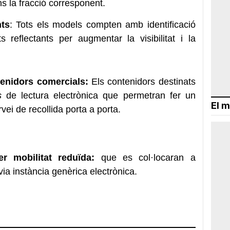
s la fracció corresponent.
nts
: Tots els models compten amb identificació
s reflectants per augmentar la visibilitat i la
tenidors comercials:
Els contenidors destinats
s
de lectura electrònica que
permetran fer un
El m
vei de recollida porta a porta.
er mobilitat reduïda:
que es col·locaran a
via instància genèrica electrònica.