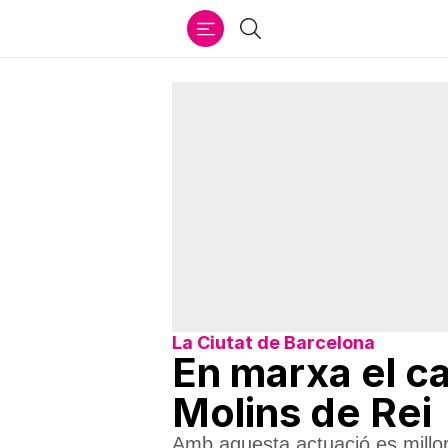
Ir
Cercar
al
contenido
La Ciutat de Barcelona
En marxa el c
Molins de Rei
Amb aquesta actuació es millora