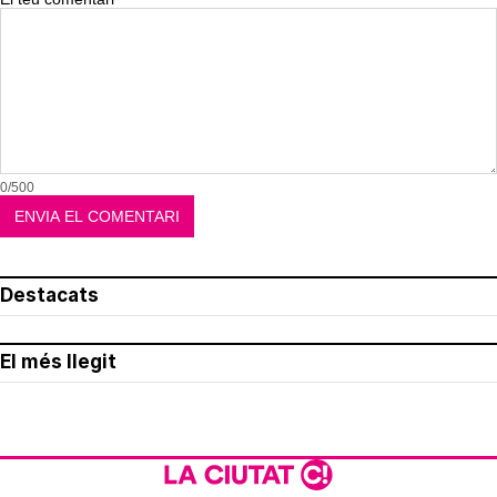
0/500
Destacats
El més llegit