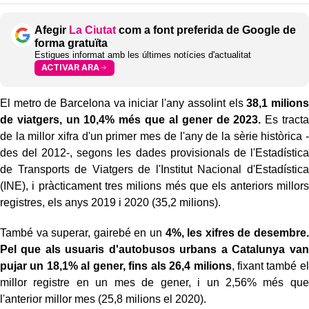
Afegir
La Ciutat
com a font preferida de Google de
forma gratuïta
Estigues informat amb les últimes notícies d'actualitat
ACTIVAR ARA
El metro de Barcelona va iniciar l'any assolint els
38,1 milions
de viatgers, un 10,4% més que al gener de 2023.
Es tracta
de la millor xifra d'un primer mes de l'any de la sèrie històrica -
des del 2012-, segons les dades provisionals de l'Estadística
de Transports de Viatgers de l'Institut Nacional d'Estadística
(INE), i pràcticament tres milions més que els anteriors millors
registres, els anys 2019 i 2020 (35,2 milions).
També va superar, gairebé en un
4%, les xifres de desembre.
Pel que als usuaris d'autobusos urbans a Catalunya van
pujar un 18,1% al gener, fins als 26,4 milions
, fixant també el
millor registre en un mes de gener, i un 2,56% més que
l'anterior millor mes (25,8 milions el 2020).