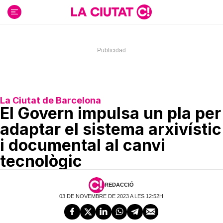
Ir
al
contenido
La Ciutat de Barcelona
El Govern impulsa un pla per
adaptar el sistema arxivístic
i documental al canvi
tecnològic
REDACCIÓ
03 DE NOVEMBRE DE 2023 A LES 12:52H