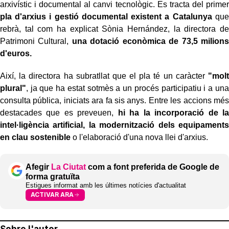
arxivístic i documental al canvi tecnològic. Es tracta del primer
pla d'arxius i gestió documental existent a Catalunya
que
rebrà, tal com ha explicat Sònia Hernández, la directora de
Patrimoni Cultural,
una dotació econòmica de 73,5 milions
d'euros.
Així, la directora ha subratllat que el pla té un caràcter
"molt
plural"
, ja que ha estat sotmès a un procés participatiu i a una
consulta pública, iniciats ara fa sis anys. Entre les accions més
destacades que es preveuen,
hi ha la incorporació de la
intel·ligència artificial, la modernització dels equipaments
en clau sostenible
o l'elaboració d'una nova llei d'arxius.
Afegir
La Ciutat
com a font preferida de Google de
forma gratuïta
Estigues informat amb les últimes notícies d'actualitat
ACTIVAR ARA
Sobre l'autor