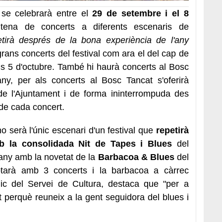
se celebrarà entre el
29 de setembre i el 8
ena de concerts a diferents escenaris de
tirà després de la bona experiència de l'any
 grans concerts del festival com ara el del cap de
us 5 d'octubre. També hi haurà concerts al Bosc
ny, per als concerts al Bosc Tancat s'oferirà
de l'Ajuntament i de forma ininterrompuda des
 de cada concert.
o serà l'únic escenari d'un festival que
repetirà
b la consolidada Nit de Tapes i Blues
del
uany amb la novetat de la
Barbacoa & Blues
del
tarà amb 3 concerts i la barbacoa a càrrec
nic del Servei de Cultura, destaca que "per a
 perquè reuneix a la gent seguidora del blues i