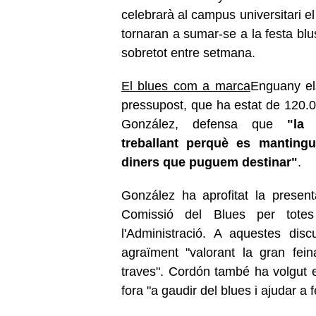
celebrarà al campus universitari el
tornaran a sumar-se a la festa blu
sobretot entre setmana.
El blues com a marca
Enguany el
pressupost, que ha estat de 120.00
González, defensa que
"la
treballant perquè es mantingu
diners que puguem destinar"
.
González ha aprofitat la presen
Comissió del Blues per totes 
l'Administració. A aquestes disc
agraïment "valorant la gran fe
traves". Cordón també ha volgut 
fora "a gaudir del blues i ajudar a f