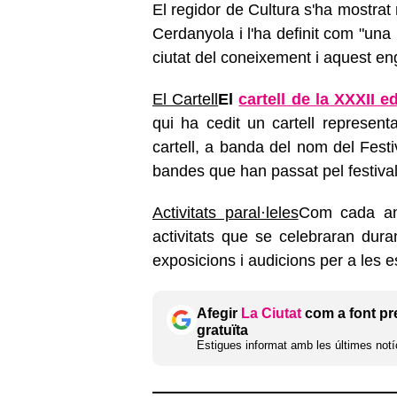
El regidor de Cultura s'ha mostrat 
Cerdanyola i l'ha definit com "un
ciutat del coneixement i aquest eng
El Cartell
El
cartell de la XXXII e
qui ha cedit un cartell represent
cartell, a banda del nom del Festi
bandes que han passat pel festival a
Activitats paral·leles
Com cada any
activitats que se celebraran duran
exposicions i audicions per a les e
Afegir
La Ciutat
com a font pr
gratuïta
Estigues informat amb les últimes notíc