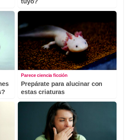
tuyo?
Parece ciencia ficción
nes
Prepárate para alucinar con
s?
estas criaturas