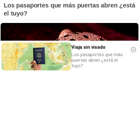
Los pasaportes que más puertas abren ¿está
el tuyo?
Viaja sin visado
Los pasaportes que más
puertas abren ¿está el
tuyo?
Belleza indomable
El diamante que simboliza la feminidad
indomable