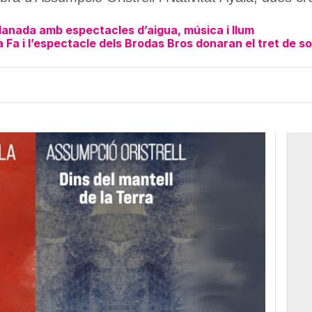
lanada amb espectacles d’aigua, música i llum
 Fa i l’espectacle dels Brodas Bros donaran el tret de so