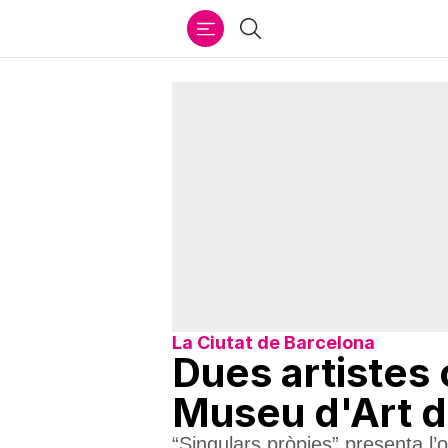
Ir
Cercar
al
contenido
La Ciutat de Barcelona
Dues artistes
Museu d'Art de
“Singulars pròpies” presenta l’