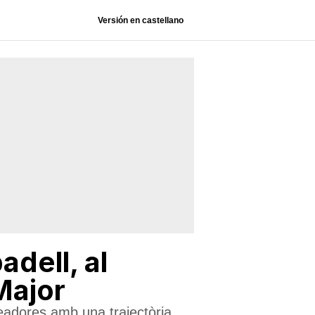
Versión en castellano
dell, al
Major
readores amb una trajectòria