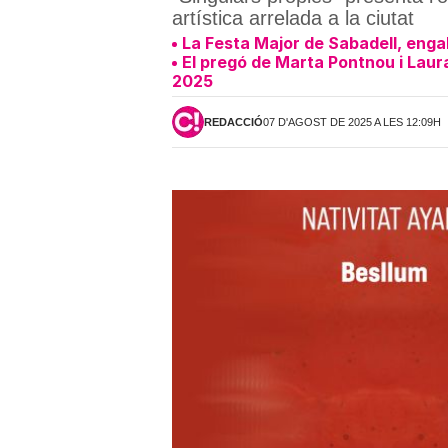
artística arrelada a la ciutat
La Festa Major de Sabadell, enga
El pregó de Marta Pontnou i Laura
2025
REDACCIÓ
07 D'AGOST DE 2025 A LES 12:09H