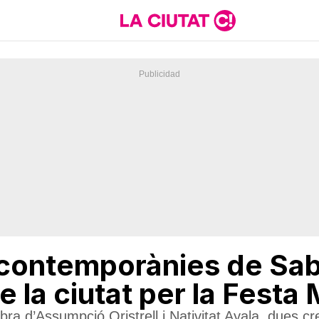
 contemporànies de Saba
 la ciutat per la Festa 
obra d’Assumpció Oristrell i Nativitat Ayala, dues c