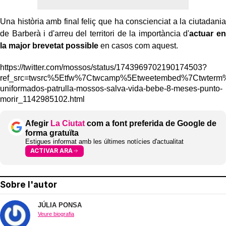
Una història amb final feliç que ha conscienciat a la ciutadania
de Barberà i d'arreu del territori de la importància d'
actuar en
la major brevetat possible
en casos com aquest.
https://twitter.com/mossos/status/1743969702190174503?
ref_src=twsrc%5Etfw%7Ctwcamp%5Etweetembed%7Ctwterm%
uniformados-patrulla-mossos-salva-vida-bebe-8-meses-punto-
morir_1142985102.html
Afegir
La Ciutat
com a font preferida de Google de
forma gratuïta
Estigues informat amb les últimes notícies d'actualitat
ACTIVAR ARA
Sobre l'autor
JÚLIA PONSA
Veure biografia