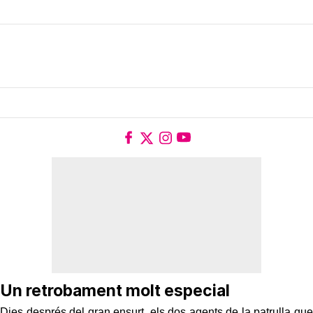
que
la seva filla de vuit mesos s'estava ofegant
.
La petita no podia agafar aire i respirar i gràcies a la ràpida
actuació dels dos agents, que li van practicar la
maniobra
d'Heimlich
, la criatura va seguir en vida.
Un retrobament molt especial
Dies després del gran ensurt, els dos agents de la patrulla que