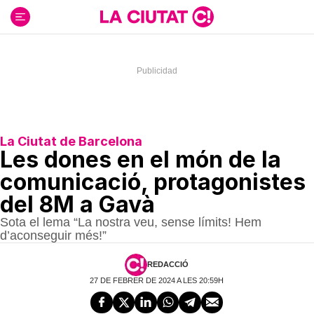
Ir
al
contenido
La Ciutat de Barcelona
Les dones en el món de la
comunicació, protagonistes
del 8M a Gavà
Sota el lema “La nostra veu, sense límits! Hem
d’aconseguir més!”
REDACCIÓ
27 DE FEBRER DE 2024 A LES 20:59H