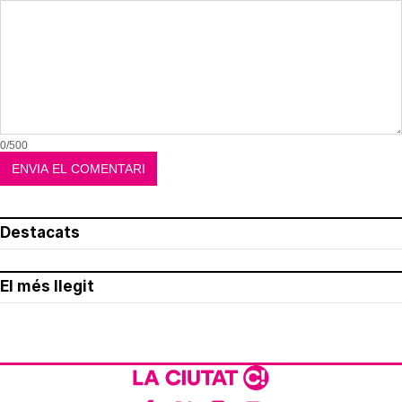
0/500
Destacats
El més llegit