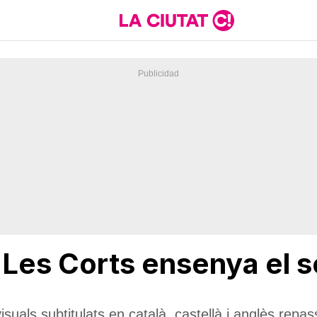
e Les Corts ensenya el 
suals subtitulats en català, castellà i anglès repas