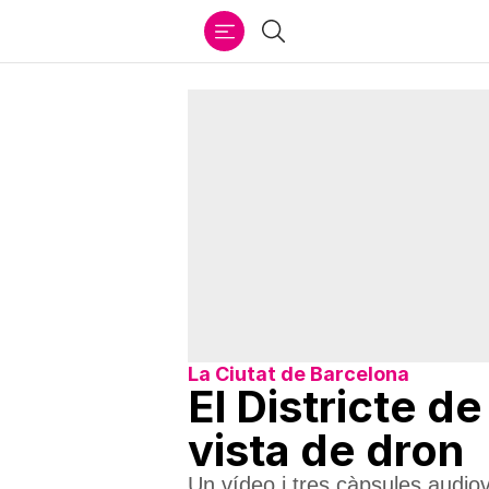
Ir
Cercar
al
contenido
La Ciutat de Barcelona
El Districte d
vista de dron
Un vídeo i tres càpsules audiovi