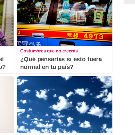
Costumbres que no creerás
el
¿Qué pensarías si esto fuera
io?
normal en tu país?