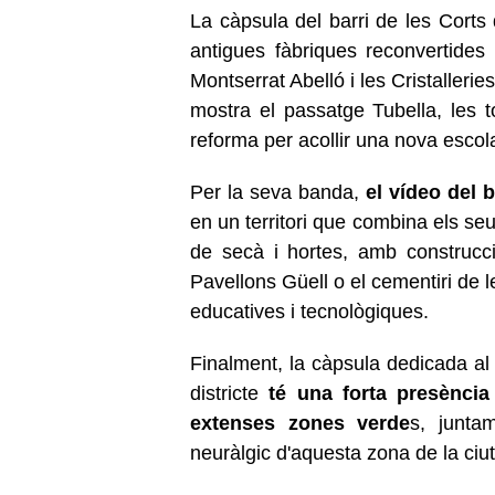
La càpsula del barri de les Corts 
antigues fàbriques reconvertides
Montserrat Abelló i les Cristalleri
mostra el passatge Tubella, les
reforma per acollir una nova escol
Per la seva banda,
el vídeo del 
en un territori que combina els s
de secà i hortes, amb construcci
Pavellons Güell o el cementiri de l
educatives i tecnològiques.
Finalment, la càpsula dedicada a
districte
té una forta presència 
extenses zones verde
s, junta
neuràlgic d'aquesta zona de la ciutat