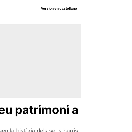
Versión en castellano
seu patrimoni a
sen la història dels seus barris