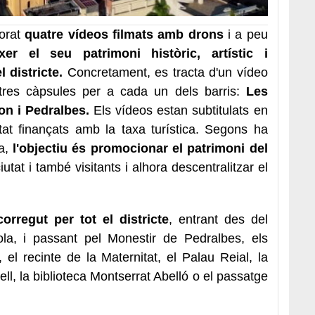
orat
quatre vídeos filmats amb drons
i a peu
xer el seu patrimoni històric, artístic i
l districte.
Concretament, es tracta d'un vídeo
 tres càpsules per a cada un dels barris:
Les
on i Pedralbes.
Els vídeos estan subtitulats en
stat finançats amb la taxa turística. Segons ha
a,
l'objectiu és promocionar el patrimoni del
ciutat i també visitants i alhora descentralitzar el
orregut per tot el districte
, entrant des del
ola, i passant pel Monestir de Pedralbes, els
el recinte de la Maternitat, el Palau Reial, la
nell, la biblioteca Montserrat Abelló o el passatge