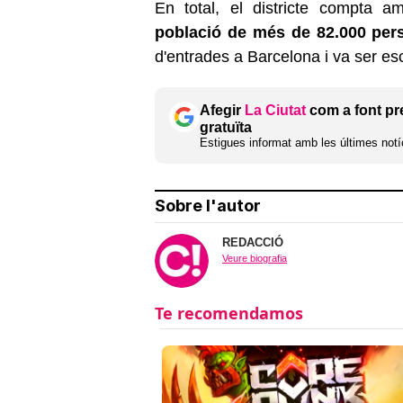
En total, el districte compta 
població de més de 82.000 per
d'entrades a Barcelona i va ser esc
Afegir
La Ciutat
com a font pr
gratuïta
Estigues informat amb les últimes notíc
Sobre l'autor
REDACCIÓ
Veure biografia