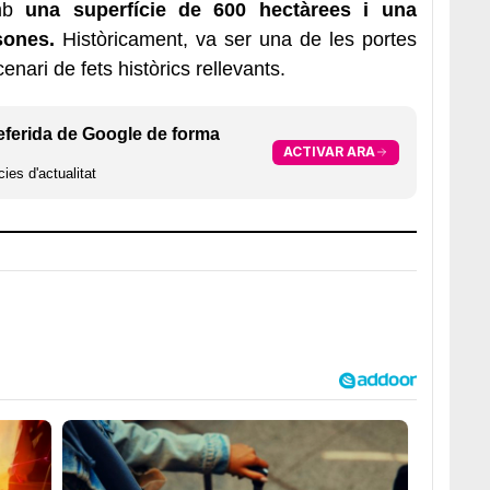
amb
una superfície de 600 hectàrees i una
sones.
Històricament, va ser una de les portes
enari de fets històrics rellevants.
eferida de Google de forma
ACTIVAR ARA
ies d'actualitat