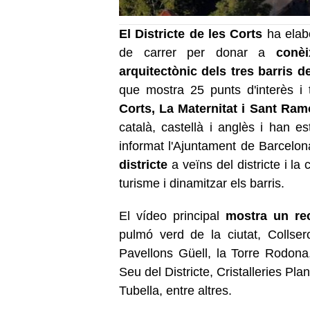
El Districte de les Corts
ha elab
de carrer per donar a
conèi
arquitectònic dels tres barris de
que mostra 25 punts d'interès i
Corts, La Maternitat i Sant Ram
català, castellà i anglès i han e
informat l'Ajuntament de Barcelon
districte
a veïns del districte i la 
turisme i dinamitzar els barris.
El vídeo principal
mostra un rec
pulmó verd de la ciutat, Collser
Pavellons Güell, la Torre Rodona, 
Seu del Districte, Cristalleries Pla
Tubella, entre altres.