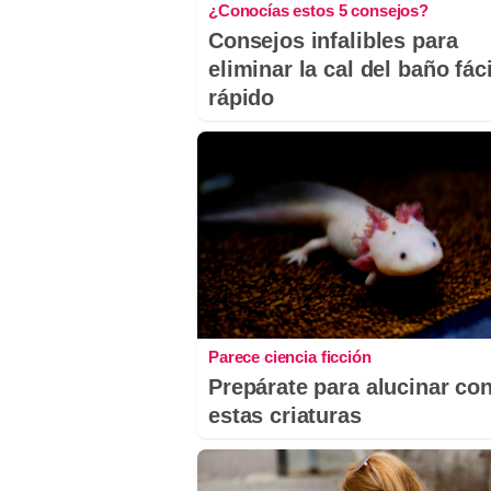
¿Conocías estos 5 consejos?
Consejos infalibles para
eliminar la cal del baño fáci
rápido
Parece ciencia ficción
Prepárate para alucinar co
estas criaturas