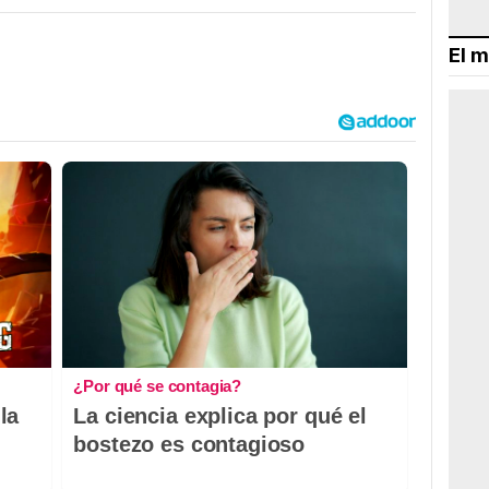
El m
¿Por qué se contagia?
la
La ciencia explica por qué el
bostezo es contagioso