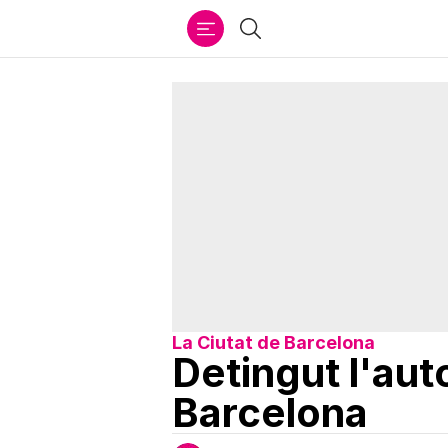
Ir
Cercar
al
contenido
La Ciutat de Barcelona
Detingut l'aut
Barcelona