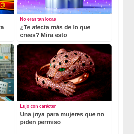
No eran tan locas
ra
¿Te afecta más de lo que
crees? Mira esto
Lujo con carácter
Una joya para mujeres que no
piden permiso