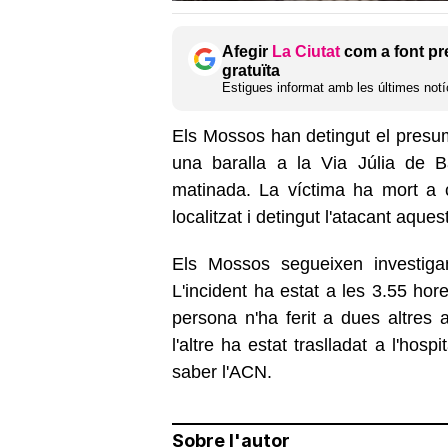
Afegir
La Ciutat
com a font pr
gratuïta
Estigues informat amb les últimes notíc
Els Mossos han detingut el presu
una baralla a la Via Júlia de B
matinada. La víctima ha mort a 
localitzat i detingut l'atacant aque
Els Mossos segueixen investiga
L'incident ha estat a les 3.55 ho
persona n'ha ferit a dues altres
l'altre ha estat traslladat a l'ho
saber l'ACN.
Sobre l'autor