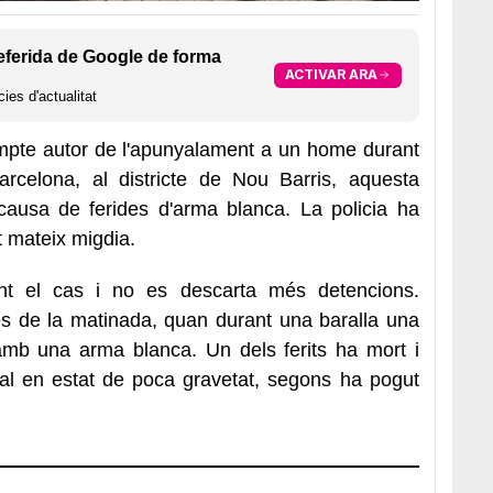
eferida de Google de forma
ACTIVAR ARA
ies d'actualitat
mpte autor de l'apunyalament a un home durant
arcelona, al districte de Nou Barris, aquesta
causa de ferides d'arma blanca. La policia ha
st mateix migdia.
nt el cas i no es descarta més detencions.
res de la matinada, quan durant una baralla una
 amb una arma blanca. Un dels ferits ha mort i
spital en estat de poca gravetat, segons ha pogut