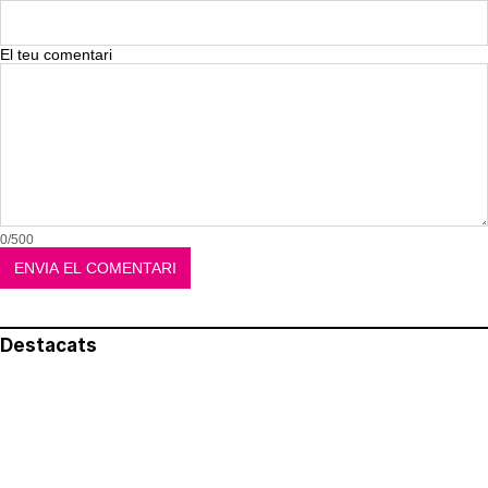
El teu comentari
0/500
Destacats
El més llegit