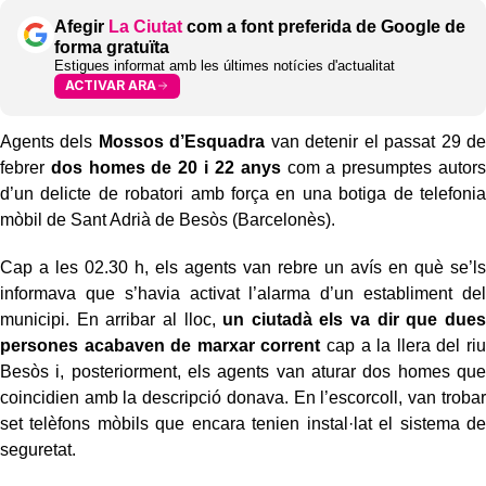
Afegir
La Ciutat
com a font preferida de Google de
forma gratuïta
Estigues informat amb les últimes notícies d'actualitat
ACTIVAR ARA
Agents dels
Mossos d’Esquadra
van detenir el passat 29 de
febrer
dos homes de 20 i 22 anys
com a presumptes autors
d’un delicte de robatori amb força en una botiga de telefonia
mòbil de Sant Adrià de Besòs (Barcelonès).
Cap a les 02.30 h, els agents van rebre un avís en què se’ls
informava que s’havia activat l’alarma d’un establiment del
municipi. En arribar al lloc,
un ciutadà els va dir que dues
persones acabaven de marxar corrent
cap a la llera del riu
Besòs i, posteriorment, els agents van aturar dos homes que
coincidien amb la descripció donava. En l’escorcoll, van trobar
set telèfons mòbils que encara tenien instal·lat el sistema de
seguretat.