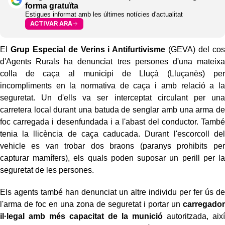
forma gratuïta
Estigues informat amb les últimes notícies d'actualitat
ACTIVAR ARA
El
Grup Especial de Verins i Antifurtivisme
(GEVA) del cos
d'Agents Rurals ha denunciat tres persones d'una mateixa
colla de caça al municipi de Lluçà (Lluçanès) per
incompliments en la normativa de caça i amb relació a la
seguretat. Un d'ells va ser interceptat circulant per una
carretera local durant una batuda de senglar amb una arma de
foc carregada i desenfundada i a l'abast del conductor. També
tenia la llicència de caça caducada. Durant l'escorcoll del
vehicle es van trobar dos braons (paranys prohibits per
capturar mamífers), els quals poden suposar un perill per la
seguretat de les persones.
Els agents també han denunciat un altre individu per fer ús de
l'arma de foc en una zona de seguretat i portar un
carregador
il·legal amb més capacitat de la munició
autoritzada, així