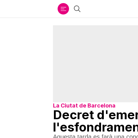
Ir
Cercar
al
contenido
La Ciutat de Barcelona
Decret d'emer
l'esfondramen
Aquesta tarda es farà una conce