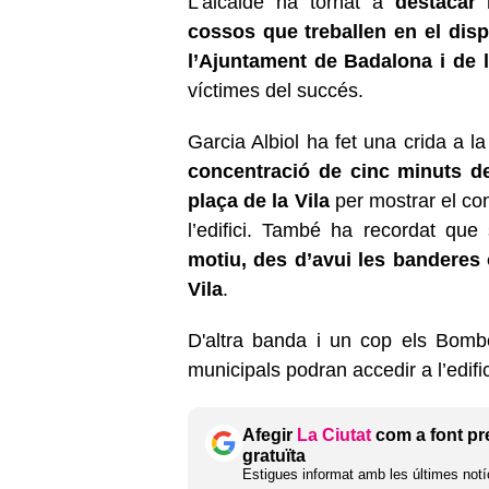
L’alcalde ha tornat a
destacar 
cossos que treballen en el disp
l’Ajuntament de Badalona i de l
víctimes del succés.
Garcia Albiol ha fet una crida a l
concentració de cinc minuts de
plaça de la Vila
per mostrar el con
l’edifici. També ha recordat que
motiu, des d’avui les banderes 
Vila
.
D'altra banda i un cop els Bomber
municipals podran accedir a l’edific
Afegir
La Ciutat
com a font pr
gratuïta
Estigues informat amb les últimes notíc