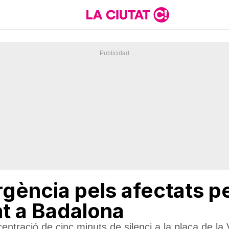
gència pels afectats p
t a Badalona
ntració de cinc minuts de silenci a la plaça de la 