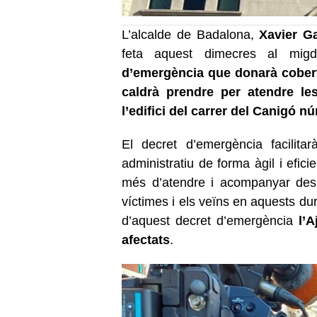
L’alcalde de Badalona,
Xavier Ga
feta aquest dimecres al m
d’emergència que donarà cober
caldrà prendre per atendre le
l’edifici del carrer del Canigó n
El decret d’emergència facilita
administratiu de forma àgil i efic
més d’atendre i acompanyar des d
víctimes i els veïns en aquests du
d’aquest decret d’emergència
l’
afectats
.