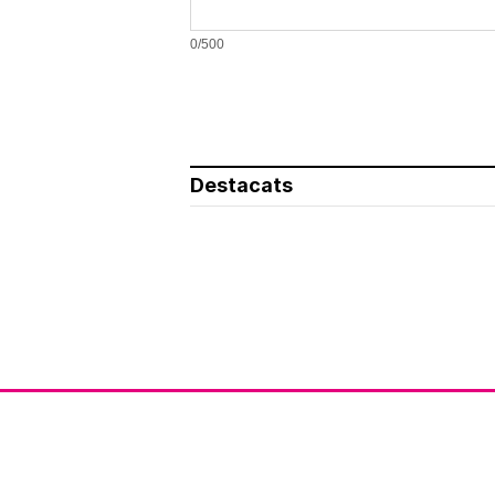
0/500
Destacats