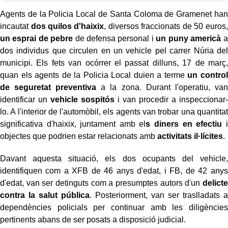
Agents de la Policia Local de Santa Coloma de Gramenet han
incautat
dos quilos d'haixix
, diversos fraccionats de 50 euros,
un
esprai de pebre
de defensa personal i
un puny americà
a
dos individus que circulen en un vehicle pel carrer Núria del
municipi. Els fets van ocórrer el passat dilluns, 17 de març,
quan els agents de la Policia Local duien a terme
un control
de seguretat preventiva
a la zona. Durant l'operatiu, van
identificar un
vehicle sospitós
i van procedir a inspeccionar-
lo. A l'interior de l'automòbil, els agents van trobar una quantitat
significativa d'haixix, juntament amb el
s diners en efectiu
i
objectes que podrien estar relacionats amb
activitats il·lícites
.
Davant aquesta situació, els dos ocupants del vehicle,
identifiquen com a XFB de 46 anys d'edat, i FB, de 42 anys
d'edat, van ser detinguts com a presumptes autors d'un
delicte
contra la salut pública
. Posteriorment, van ser traslladats a
dependències policials per continuar amb les diligències
pertinents abans de ser posats a disposició judicial.