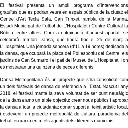
El festival presenta un ampli programa d’intervencions
gratuïtes que es podran veure en espais públics de la ciutat: el
Centre d’Art Tecla Sala, Can Trinxet, rambla de la Marina,
Estadi Municipal de Futbol de L'Hospitalet i Centre Cultural la
Bòbila, entre altres. Com a culminació d’aquest apartat, se
celebrarà Territori Dansa, que tindrà lloc el 25 de març a
L’Hospitalet. Una jornada sencera (d’11 a 19 hores) dedicada a
la dansa, que ocuparà la plaça del Poliesportiu del Centre, els
jardins de Can Sumarro i el pati del Museu de L’Hospitalet, i on
es mostraran una quinzena de peces diferents.
Dansa Metropolitana és un projecte que s’ha consolidat com
un dels festivals de dansa de referència a l’Estat. Nascut l’any
2018, el festival manté la seva voluntat de ser punt neuràlgic
de la dansa amb un triple objectiu: crear nous públics i apropar
la dansa a tota la ciutadania; donar suport al teixit artístic local,
i esdevenir un projecte metropolità de cultura, paradigma del
treball en xarxa entre els agents dels diferents municipis.