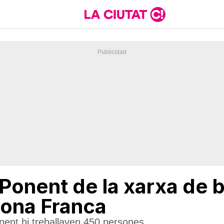
 Ponent de la xarxa de
 Zona Franca
nent hi treballaven 450 persones