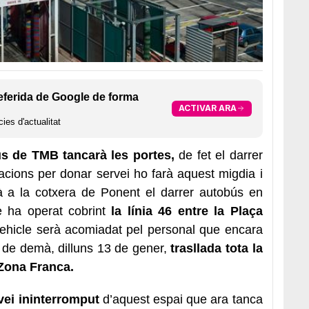
eferida de Google de forma
ACTIVAR ARA
ies d'actualitat
us de TMB tancarà les portes,
de fet el darrer
lacions per donar servei ho farà aquest migdia i
à a la cotxera de Ponent el darrer autobús en
ue ha operat cobrint
la línia 46 entre la Plaça
 vehicle serà acomiadat pel personal que encara
 de demà, dilluns 13 de gener,
trasllada tota la
a Zona Franca.
vei ininterromput
d’aquest espai que ara tanca