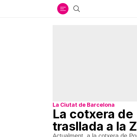
Ir
Cercar
al
contenido
La Ciutat de Barcelona
La cotxera de
trasllada a la
Actualment, a la cotxera de Po