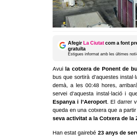
Afegir
La Ciutat
com a font pr
gratuïta
Estigues informat amb les últimes notíc
Avui
la cotxera de Ponent de b
bus que sortirà d’aquestes instal·
demà, a les 00:48 hores, arribar
servei d’aquesta instal·lació i q
Espanya i l’Aeroport
. El darrer
queda en una cotxera que a partir
seva activitat a la Cotxera de l
Han estat gairebé
23 anys de ser