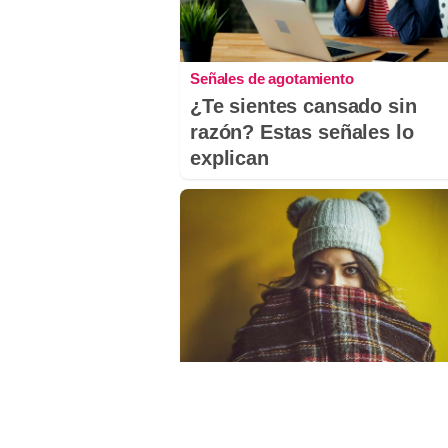
Señales de agotamiento
¿Te sientes cansado sin
razón? Estas señales lo
explican
¿Notas más frío de noche?
La ciencia explica por qué