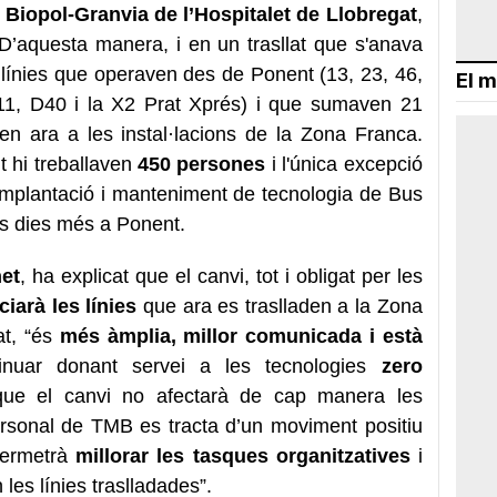
c Biopol-Granvia de l’Hospitalet de Llobregat
,
D’aquesta manera, i en un trasllat que s'anava
 línies que operaven des de Ponent (13, 23, 46,
El m
V11, D40 i la X2 Prat Xprés) i que sumaven 21
sen ara a les instal·lacions de la Zona Franca.
t hi treballaven
450 persones
i l'única excepció
d’Implantació i manteniment de tecnologia de Bus
s dies més a Ponent.
et
, ha explicat que el canvi, tot i obligat per les
ciarà les línies
que ara es traslladen a la Zona
at, “és
més àmplia, millor comunicada i està
nuar donant servei a les tecnologies
zero
 que el canvi no afectarà de cap manera les
ersonal de TMB es tracta d’un moviment positiu
permetrà
millorar les tasques organitzatives
i
les línies traslladades”.