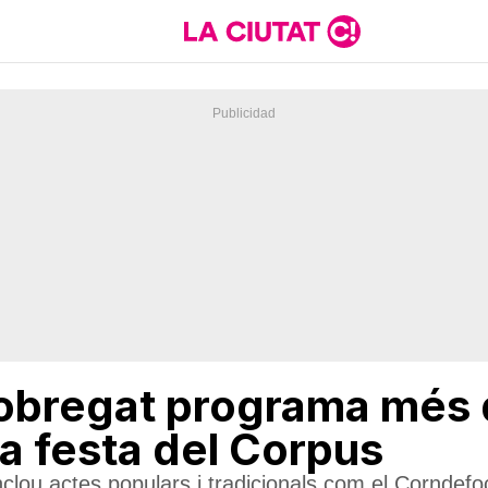
lobregat programa més 
 la festa del Corpus
clou actes populars i tradicionals com el Corndefoc