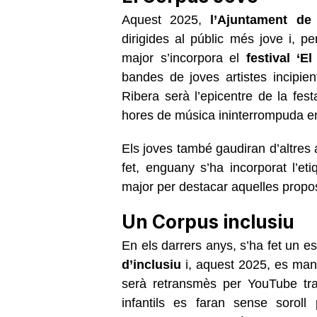
Aquest 2025,
l’Ajuntament de
dirigides al públic més jove i, pe
major s’incorpora el
festival ‘El
bandes de joves artistes incipie
Ribera serà l’epicentre de la fes
hores de música ininterrompuda en
Els joves també gaudiran d’altres 
fet, enguany s’ha incorporat l’et
major per destacar aquelles propos
Un Corpus inclusiu
En els darrers anys, s’ha fet un e
d’inclusiu
i, aquest 2025, es man
serà retransmès per YouTube trad
infantils es faran sense soroll 