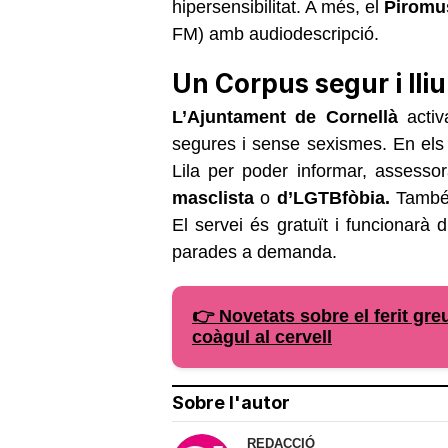
hipersensibilitat. A més, el
Piromu
FM) amb audiodescripció.
Un Corpus segur i lli
L’Ajuntament de Cornellà
activ
segures i sense sexismes. En els p
Lila per poder informar, assesso
masclista
o
d’LGTBfòbia.
També s
El servei és gratuït i funcionarà 
parades a demanda.
👉 Novetats sobre el ferit greu
coàgul al cervell
Sobre l'autor
REDACCIÓ