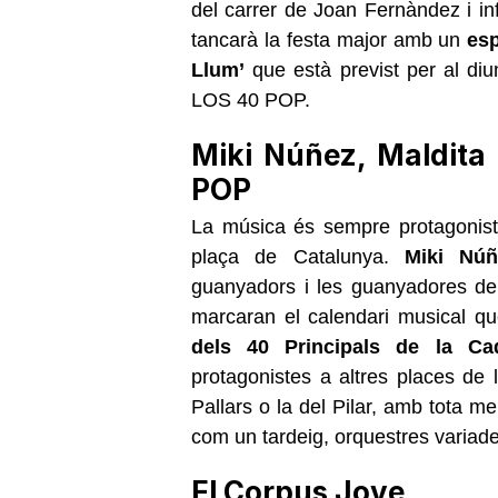
del carrer de Joan Fernàndez i inf
tancarà la festa major amb un
esp
Llum’
que està previst per al di
LOS 40 POP.
Miki Núñez, Maldita 
POP
La música és sempre protagonista
plaça de Catalunya.
Miki Núñ
guanyadors i les guanyadores de
marcaran el calendari musical q
dels 40 Principals de la Ca
protagonistes a altres places de l
Pallars o la del Pilar, amb tota m
com un tardeig, orquestres variade
El Corpus Jove