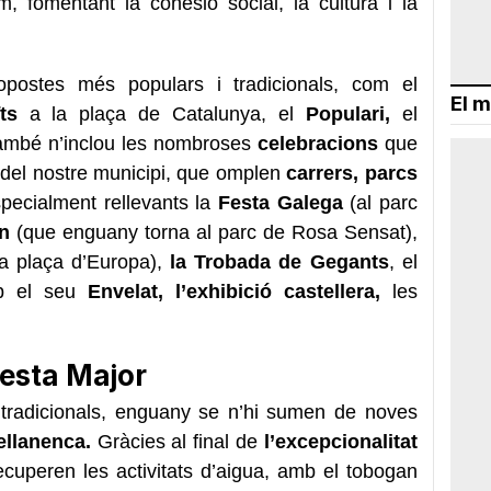
, fomentant la cohesió social, la cultura i la
opostes més populars i tradicionals, com el
El m
ts
a la plaça de Catalunya, el
Populari,
el
ambé n’inclou les nombroses
celebracions
que
s del nostre municipi, que omplen
carrers, parcs
specialment rellevants la
Festa Galega
(al parc
n
(que enguany torna al parc de Rosa Sensat),
a plaça d’Europa),
la Trobada de Gegants
, el
 el seu
Envelat, l’exhibició castellera,
les
esta Major
s tradicionals, enguany se n’hi sumen de noves
ellanenca.
Gràcies al final de
l’excepcionalitat
ecuperen les activitats d’aigua, amb el tobogan