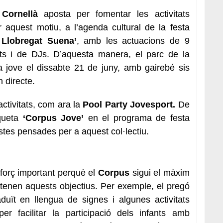
 Cornellà
aposta per fomentar les activitats
r aquest motiu, a l’agenda cultural de la festa
 Llobregat Suena’
, amb les actuacions de 9
nts i de DJs. D’aquesta manera, el parc de la
ta jove el dissabte 21 de juny, amb gairebé sis
 directe.
activitats, com ara la
Pool Party Jovesport.
De
iqueta
‘Corpus Jove’
en el programa de festa
tes pensades per a aquest col·lectiu.
sforç important perquè el
Corpus
sigui el màxim
tenen aquests objectius. Per exemple, el pregó
uït en llengua de signes i algunes activitats
per facilitar la participació dels infants amb