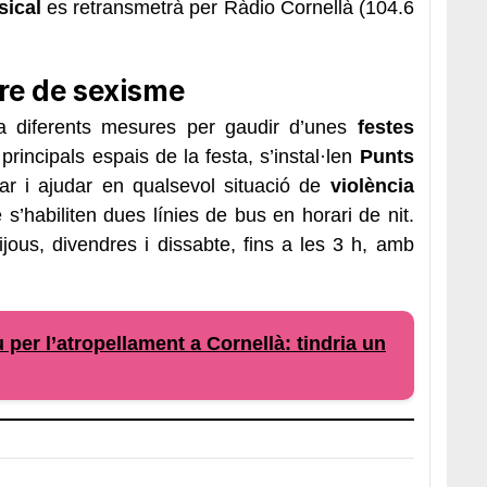
sical
es retransmetrà per Ràdio Cornellà (104.6
ure de sexisme
a diferents mesures per gaudir d’unes
festes
rincipals espais de la festa, s’instal·len
Punts
rar i ajudar en qualsevol situació de
violència
’habiliten dues línies de bus en horari de nit.
dijous, divendres i dissabte, fins a les 3 h, amb
 per l’atropellament a Cornellà: tindria un