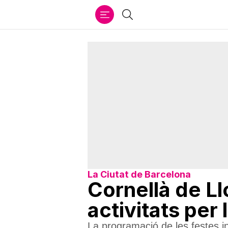
Ir
Cercar
al
contenido
La Ciutat de Barcelona
Cornellà de L
activitats per
La programació de les festes in