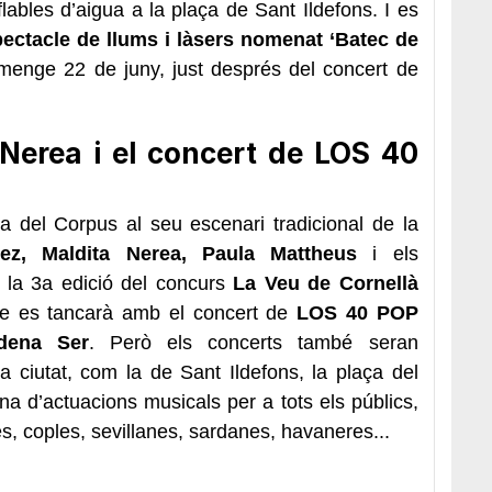
lables d’aigua a la plaça de Sant Ildefons. I es
ectacle de llums i làsers
nomenat ‘Batec de
umenge 22 de juny, just després del concert de
Nerea i el concert de LOS 40
 del Corpus al seu escenari tradicional de la
ez, Maldita Nerea, Paula Mattheus
i els
 la 3a edició del concurs
La Veu de Cornellà
ue es tancarà amb el concert de
LOS 40 POP
dena Ser
. Però els concerts també seran
a ciutat, com la de Sant Ildefons, la plaça del
ena d’actuacions musicals per a tots els públics,
s, coples, sevillanes, sardanes, havaneres...