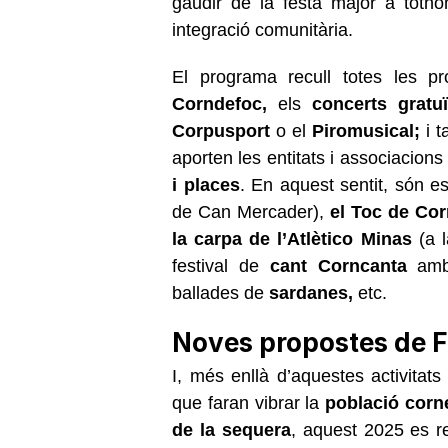
gaudir de la festa major a tothom
integració comunitària.
El programa recull totes les pr
Corndefoc,
els
concerts gratuï
Corpusport
o el
Piromusical;
i t
aporten les entitats i associacion
i places
. En aquest sentit, són e
de Can Mercader),
el Toc de Cor
la carpa de l’Atlètico Minas
(a l
festival de
cant Corncanta
amb
ballades de
sardanes,
etc.
Noves propostes de F
I, més enllà d’aquestes activitat
que faran vibrar la
població corn
de la sequera
, aquest 2025 es r