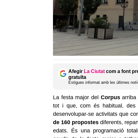
Afegir
La Ciutat
com a font pr
gratuïta
Estigues informat amb les últimes notíc
La festa major del
Corpus
arriba
tot i que, com és habitual, de
desenvolupar-se activitats que c
de
160 propostes
diferents, repar
edats. És una programació totalm