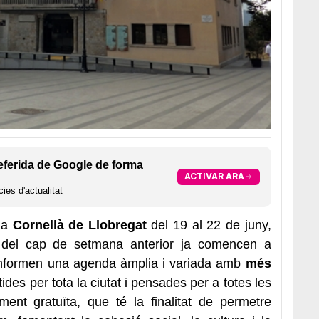
eferida de Google de forma
ACTIVAR ARA
ies d'actualitat
 a
Cornellà de Llobregat
del 19 al 22 de juny,
s del cap de setmana anterior ja comencen a
onformen una agenda àmplia i variada amb
més
tides per tota la ciutat i pensades per a totes les
ent gratuïta, que té la finalitat de permetre